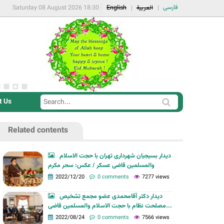
فارسی
Saturday 08 August 2026 18:30
English
العربية
t Us
S
S
e
e
a
Related contents
a
r
r
c
دیدار بسیجیان شهرداری تهران با حجت الاسلام
c
والمسلمین قاضی عسکر / عکس: سحر مکرم
h
h
2022/12/20
0 comments
7277 views
f
دیدار دکتر آقامحمدی عضو مجمع تشخیص
o
مصلحت نظام با حجت الاسلام والمسلمین قاضی...
r
2022/08/24
0 comments
7566 views