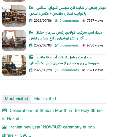
m
دیدار جمعی از نمایندگان مجلس شورای اسلامی
با تولیت آستان مقدس / عکس: اسدی
2022/07/06
0 comments
7957 views
دیدار امیر سرتیپ فولادی رئیس سازمان حفظ
آثار و نشر ارزشهای دفاع مقدس ارتش...
2022/07/03
0 comments
9700 views
دیدار مدیرعامل شرکت آب و فاضلاب
شهرستان ری و جمعی از مدیران با تولیت آستان...
2022/06/28
0 comments
7521 views
Most visited
Most voted
Celebrations of Shaban Month in the Holy Shrine
of Hazrat...
Iranian new year( NOWRUZ) ceremony in holy
shrine - 1396...