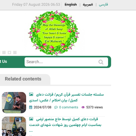
فارسی
Friday 07 August 2026 06:53
English
العربية
t Us
S
S
e
e
a
Related contents
a
r
r
c
سلسله جلسات تفسیر قرآن کریم/ قرائت دعای
c
کمیل/ بیان احکام / عکس: اسدی
h
h
2024/07/08
0 comments
5373 views
f
قرائت دعای کمیل توسط حاج منصور ارضی
o
بمناسبت ایام چهلمین روز شهادت شهدای خدمت
r
...