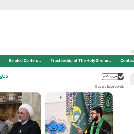
Jump to navigation
Related Centers
Trusteeship of The Holy Shrine
Contac
دعای
up
0 users have voted.