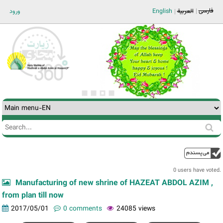
Jump to navigation
فارسی
ورود
English
العربية
Search
Search
form
0 users have voted.
Manufacturing of new shrine of HAZEAT ABDOL AZIM ,
from plan till now
2017/05/01
0 comments
24085 views