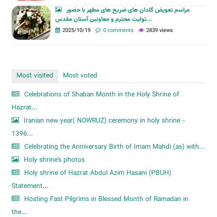
مراسم تعویض گلدان های ضریح های مطهر با حضور
تولیت محترم و معاونین آستان مقدس...
2025/10/19
0 comments
2839 views
Most visited
Most voted
Celebrations of Shaban Month in the Holy Shrine of
Hazrat...
Iranian new year( NOWRUZ) ceremony in holy shrine -
1396...
Celebrating the Anniversary Birth of Imam Mahdi (as) with...
Holy shrine's photos
Holy shrine of Hazrat Abdul Azim Hasani (PBUH)
Statement...
Hosting Fast Pilgrims in Blessed Month of Ramadan in
the...