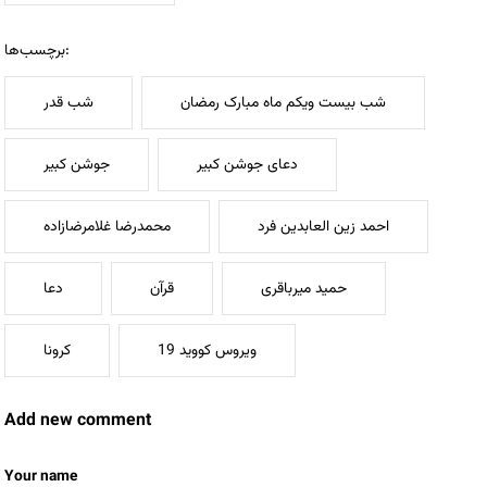
برچسب‌ها:
شب بیست ویکم ماه مبارک رمضان
شب قدر
دعای جوشن کبیر
جوشن کبیر
احمد زین العابدین فرد
محمدرضا غلامرضازاده
حمید میرباقری
قرآن
دعا
ویروس کووید 19
کرونا
Add new comment
Your name