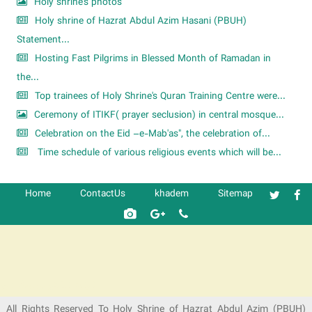
Holy shrine's photos
Holy shrine of Hazrat Abdul Azim Hasani (PBUH)
Statement...
Hosting Fast Pilgrims in Blessed Month of Ramadan in
the...
Top trainees of Holy Shrine's Quran Training Centre were...
Ceremony of ITIKF( prayer seclusion) in central mosque...
Celebration on the Eid –e-Mab'as", the celebration of...
Time schedule of various religious events which will be...
Home
ContactUs
khadem
Sitemap
شرکت کشتیرانی ترنگ دریا
All Rights Reserved To Holy Shrine of Hazrat Abdul Azim (PBUH)