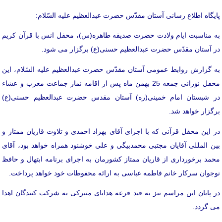
پایگاه اطلاع رسانی آستان مقدّس حضرت عبدالعظیم علیه السّلام:
به مناسبت ایام ولادت حضرت صدیقه طاهره(س)، محفل انس با قرآن کریم
در آستان مقدّس حضرت عبدالعظیم حسنی(ع) برگزار می شود.
به گزارش روابط عمومی آستان مقدّس حضرت عبدالعظیم علیه السّلام، این
محفل نورانی جمعه 25 بهمن ماه پس از اقامه نماز جماعت مغرب و عشاء
در شبستان امام خمینی(ره) آستان مقدس حضرت عبدالعظیم حسنی(ع)
برگزار خواهد شد.
در این محفل قرآنی که با اجرای آقای بهزاد احمدی و تلاوت قاریان ممتاز و
بین المللی آقایان مجتبی محمدبیگی و علی خوشنود همراه خواهد بود، آقای
محمد برخورداری از قاریان ممتاز کشورمان به اجرای برنامه ابتهال و حافظ
نوجوان سرکار خانم فاطمه عباسی به ارائه محفوظات خود خواهد پرداخت.
در پایان این مراسم نیز به قید قرعه هدایای متبرکی به شرکت کنندگان اهدا
می گردد.