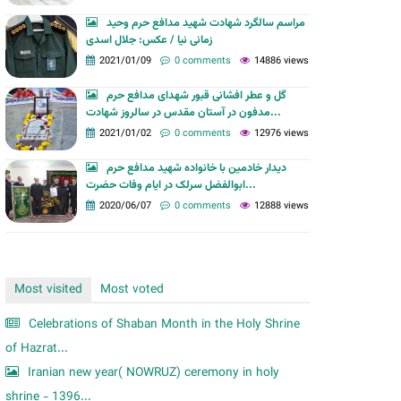
m
مراسم سالگرد شهادت شهید مدافع حرم وحید
زمانی نیا / عکس: جلال اسدی
2021/01/09
0 comments
14886 views
گل و عطر افشانی قبور شهدای مدافع حرم
مدفون در آستان مقدس در سالروز شهادت...
2021/01/02
0 comments
12976 views
دیدار خادمین با خانواده شهید مدافع حرم
ابوالفضل سرلک در ایام وفات حضرت...
2020/06/07
0 comments
12888 views
Most visited
Most voted
Celebrations of Shaban Month in the Holy Shrine
of Hazrat...
Iranian new year( NOWRUZ) ceremony in holy
shrine - 1396...