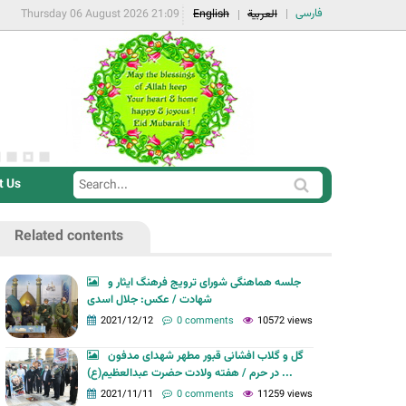
فارسی
Thursday 06 August 2026 21:09
English
العربية
t Us
S
S
e
e
a
Related contents
a
r
r
c
جلسه هماهنگی شورای ترویج فرهنگ ایثار و
c
شهادت / عکس: جلال اسدی
h
h
2021/12/12
0 comments
10572 views
f
گل و گلاب افشانی قبور مطهر شهدای مدفون
o
در حرم / هفته ولادت حضرت عبدالعظیم(ع) ...
r
2021/11/11
0 comments
11259 views