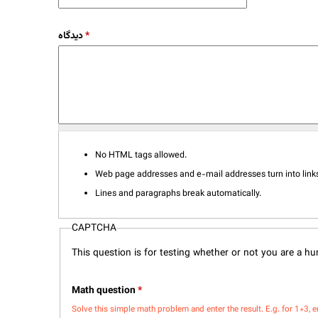
دیدگاه
*
No HTML tags allowed.
Web page addresses and e-mail addresses turn into links
Lines and paragraphs break automatically.
CAPTCHA
This question is for testing whether or not you are a 
Math question
*
Solve this simple math problem and enter the result. E.g. for 1+3, e