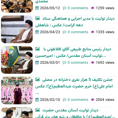
محمدی
2026/05/12
0 comments
1259 views
دیدار تولیت با مدیر اجرایی و هماهنگی ستاد
دهه کرامت/ عکس : شاهقلی
2026/04/23
0 comments
1335 views
دیدار رئیس منابع طبیعی آقای افلاطونی با
تولیت آستان مقدس/ عکس : امیرحسین...
2026/03/01
0 comments
1692 views
جشن تکلیف 5 هزار نفری دخترانه در مصلی
امام علی(ع) حرم حضرت عبدالعظیم(ع)/ عکس
...
2026/02/10
0 comments
2004 views
دیدار تولیت آستان مقدس حضرت
عبدالعظیم(ع) با حافظان و رتبه های برتر قرآنی/...