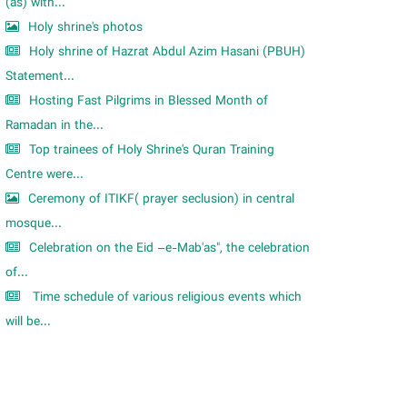
m
(as) with...
Holy shrine's photos
Holy shrine of Hazrat Abdul Azim Hasani (PBUH)
Statement...
Hosting Fast Pilgrims in Blessed Month of
Ramadan in the...
Top trainees of Holy Shrine's Quran Training
Centre were...
Ceremony of ITIKF( prayer seclusion) in central
mosque...
Celebration on the Eid –e-Mab'as", the celebration
of...
Time schedule of various religious events which
will be...