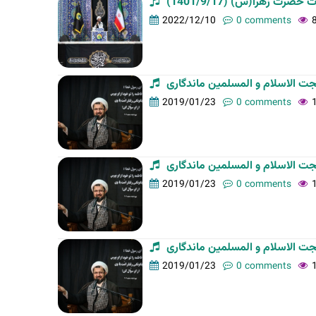
ت زهرا(س) (1401/9/17
t
2022/12/10
0 comments
a
b
s
2019/01/23
0 comments
2019/01/23
0 comments
2019/01/23
0 comments