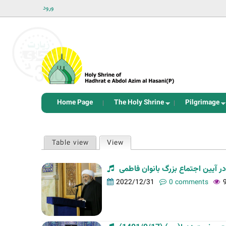
ورود
Home Page
The Holy Shrine
Pilgrimage
P
Table view
View
(active tab)
r
i
 آیین اجتماع بزرگ بانوان فاطمی
m
2022/12/31
0 comments
a
r
y