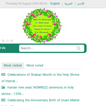
فارسی
Thursday 06 August 2026 08:44
English
العربية
t Us
S
S
e
e
a
a
Most visited
Most voted
r
r
c
Celebrations of Shaban Month in the Holy Shrine
c
h
of Hazrat...
h
Iranian new year( NOWRUZ) ceremony in holy
f
shrine - 1396...
o
Celebrating the Anniversary Birth of Imam Mahdi
r