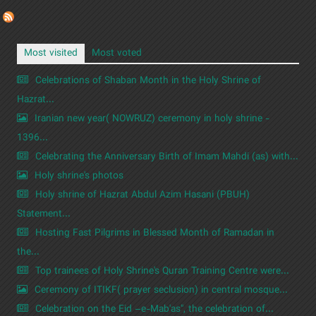
Most visited
Most voted
Celebrations of Shaban Month in the Holy Shrine of
Hazrat...
Iranian new year( NOWRUZ) ceremony in holy shrine -
1396...
Celebrating the Anniversary Birth of Imam Mahdi (as) with...
Holy shrine's photos
Holy shrine of Hazrat Abdul Azim Hasani (PBUH)
Statement...
Hosting Fast Pilgrims in Blessed Month of Ramadan in
the...
Top trainees of Holy Shrine's Quran Training Centre were...
Ceremony of ITIKF( prayer seclusion) in central mosque...
Celebration on the Eid –e-Mab'as", the celebration of...