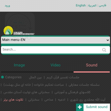
Jump to navigation
فارسی
ورود
English
العربية
Search
Search
form
Image
Video
Sound
Categories
بین الملل
جلسات تفسیر قرآن کریم
سلسله جلسات معارفی
مباحث تحکیم خانواده ( خانه ای مثل بهشت)
کلاسهای فرهنگی و آموزشی
سخنرانی های تولیت آستان مقدس
آیت الله محمّدی ری شهری
ادعیه
مداحی
سخنرانی
تلاوت های برتر
Submit sound