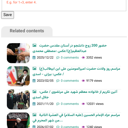
E.g. for 1+3, enter 4.
Related contents
حضور 200 زوج دانشجو در آستان مقدس حضرت
عبدالعظیم(ع)/عکس :مصطفی محمدی
2025/12/22
0 comments
3352 views
مراسم روز ولادت حضرت امیرالمومنین علی ابن ابیطالب(ع)
/ عکس: بیژنی - اسدی
2023/02/05
0 comments
9179 views
آئین تکریم از خانواده معظم شهید علی مرتضوی / عکس:
جلال اسدی
2021/11/20
0 comments
12031 views
مراسم عزاء الإمام الحسين (عليه السلام) في العشرة الثانية
من شهر المحرم في...
2026/07/02
0 comments
1240 views