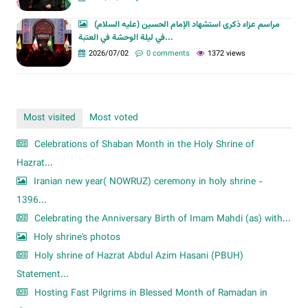
مراسم عزاء ذكرى استشهاد الإمام الحسين (عليه السلام)
في ليلة الوحشة في العتبة...
2026/07/02
0 comments
1372 views
Most visited
Most voted
Celebrations of Shaban Month in the Holy Shrine of
Hazrat...
Iranian new year( NOWRUZ) ceremony in holy shrine -
1396...
Celebrating the Anniversary Birth of Imam Mahdi (as) with...
Holy shrine's photos
Holy shrine of Hazrat Abdul Azim Hasani (PBUH)
Statement...
Hosting Fast Pilgrims in Blessed Month of Ramadan in