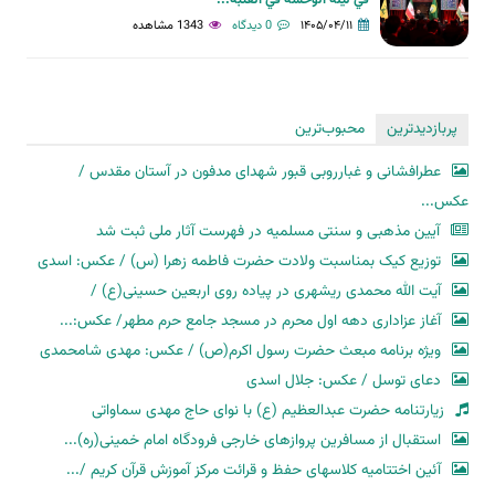
۱۴۰۵/۰۴/۱۱
0 دیدگاه
1343 مشاهده
پربازدیدترین
محبوب‌ترین
عطرافشانی و غبارروبی قبور شهدای مدفون در آستان مقدس /
عکس...
آیین مذهبی و سنتی مسلمیه در فهرست آثار ملی ثبت شد
توزیع کیک بمناسبت ولادت حضرت فاطمه زهرا (س) / عکس: اسدی
آیت الله محمدی ریشهری در پیاده روی اربعین حسینی(ع) /
آغاز عزاداری دهه اول محرم در مسجد جامع حرم مطهر/ عکس:...
ویژه برنامه مبعث حضرت رسول اکرم(ص) / عکس: مهدی شامحمدی
دعای توسل / عکس: جلال اسدی
زیارتنامه حضرت عبدالعظیم (ع) با نوای حاج مهدی سماواتی
استقبال از مسافرین پروازهای خارجی فرودگاه امام خمینی(ره)...
آئین اختتامیه کلاسهای حفظ و قرائت مرکز آموزش قرآن کریم /...