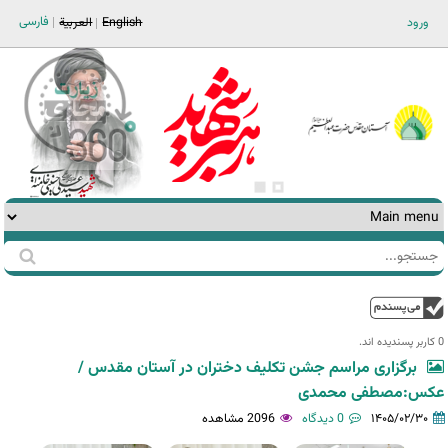
Jump to navigation
فارسی
ورود
English
العربية
جستجو
فرم
جستجو
بالا
0 کاربر پسندیده اند.‎
برگزاری مراسم جشن تکلیف دختران در آستان مقدس /
عکس:مصطفی محمدی
۱۴۰۵/۰۲/۳۰
0 دیدگاه
2096 مشاهده