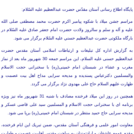
پایگاه اطلاع رسانی آستان مقدّس حضرت عبدالعظیم علیه السّلام:
مراسم جشن ميلاد با شكوه پيامبر اكرم حضرت محمد مصطفی صلی الله
عليه و آله و سلم و سالروز ولادت حضرت امام جعفر صادق عليه السّلام در
بارگاه ملكوتی حضرت عبدالعظيم حسني عليه السّلام برگزار می شود.
به گزارش اداره کل تبلیغات و ارتباطات اسلامی آستان مقدس حضرت
عبدالعظيم حسنی عليه السلام، این مراسم جمعه 30 شهریور ماه بعد از نماز
مغرب و عشاء در شبستان امام خمینی(ره) با سخنرانی حجت الاسلام
والمسلمین دکترعباس پسندیده و مدیحه سرایی مداح اهل بيت عصمت و
طهارت عليهم السلام حاج علی مهدوی نژاد برگزار می گردد.
همچنین در روز این میلاد فرخنده مصادف با شنبه 31 شهریور ماه نیز ویژه
برنامه ای با سخنرانی حجت الاسلام و المسلمین سید علی قاضی عسکر و
مدیحه سرایی حاج حمید منتظر در شبستان امام خمینی(ره) برپا می شود.
معاونت امور علمی و فرهنگی آستان مقدس، ضمن تبريك اين ايام فرخنده،
مقدم عموم عاشقان و ارادتمندان به ساحت مقدس اهلبيت عصمت و طهارت