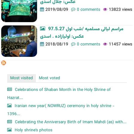
عکس: جلال اسدی
2019/08/09
0 comments
13823 views
مراسم لیالی مسلمیه /شب اول 97.5.27
عکس: اولیازاده . اسدی
2018/08/19
0 comments
11457 views
Most visited
Most voted
Celebrations of Shaban Month in the Holy Shrine of
Hazrat...
Iranian new year( NOWRUZ) ceremony in holy shrine -
1396...
Celebrating the Anniversary Birth of Imam Mahdi (as) with...
Holy shrine's photos