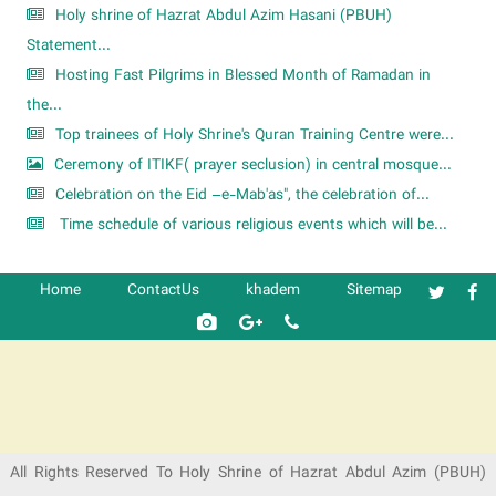
Holy shrine of Hazrat Abdul Azim Hasani (PBUH)
Statement...
Hosting Fast Pilgrims in Blessed Month of Ramadan in
the...
Top trainees of Holy Shrine's Quran Training Centre were...
Ceremony of ITIKF( prayer seclusion) in central mosque...
Celebration on the Eid –e-Mab'as", the celebration of...
Time schedule of various religious events which will be...
Home
ContactUs
khadem
Sitemap
شرکت کشتیرانی ترنگ دریا
All Rights Reserved To Holy Shrine of Hazrat Abdul Azim (PBUH)