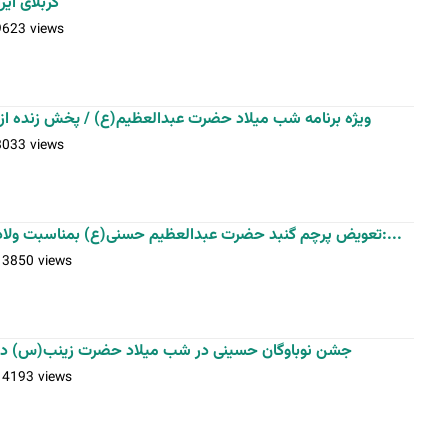
کربلای ای
9623 views
ویژه برنامه شب میلاد حضرت عبدالعظیم(ع) / پخش زنده از
8033 views
تعویض پرچم گنبد حضرت عبدالعظیم حسنی(ع) بمناسبت ولادت امام حسن مجتبی(ع) / عکس:...
13850 views
جشن نوباوگان حسینی در شب میلاد حضرت زینب(س) در
14193 views