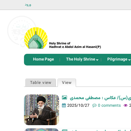
ورود
Home Page
The Holy Shrine
Pilgrimage
P
Table view
View
(active tab)
r
i
ری(س)/ عکاس : مصطفی محمدی
m
2025/10/27
0 comments
a
r
y