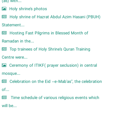
m
(as) with...
Holy shrine's photos
Holy shrine of Hazrat Abdul Azim Hasani (PBUH)
Statement...
Hosting Fast Pilgrims in Blessed Month of
Ramadan in the...
Top trainees of Holy Shrine's Quran Training
Centre were...
Ceremony of ITIKF( prayer seclusion) in central
mosque...
Celebration on the Eid –e-Mab'as", the celebration
of...
Time schedule of various religious events which
will be...