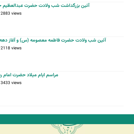
آئین بزرگداشت شب ولادت حضرت عبدالعظیم ح
12883 views
آئین شب ولادت حضرت فاطمه معصومه (س) و آغاز دهه
12118 views
مراسم ایام میلاد حضرت امام رضا(ع) 97.5.2 عکس: 
13433 views