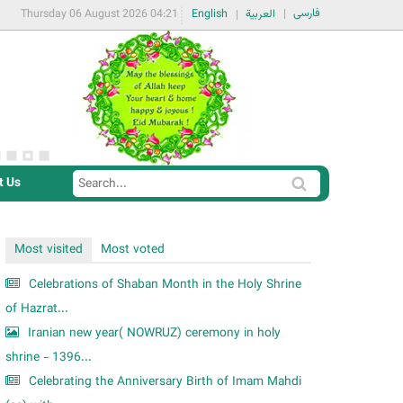
فارسی
Thursday 06 August 2026 04:21
English
العربية
t Us
S
S
e
e
a
a
Most visited
Most voted
r
r
c
Celebrations of Shaban Month in the Holy Shrine
c
h
of Hazrat...
h
Iranian new year( NOWRUZ) ceremony in holy
f
shrine - 1396...
o
Celebrating the Anniversary Birth of Imam Mahdi
r