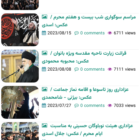
مراسم سوگواری شب بیست و هفتم محرم /
عکس: اسدی
2023/08/15
0 comments
6711 views
قرائت زیارت ناحیه مقدسه ویژه بانوان /
عکس: محبوبه محمودی
2023/08/08
0 comments
7111 views
عزاداری روز تاسوعا و اقامه نماز جماعت /
عکس: بیژنی - شامحمدی
2023/07/27
0 comments
7033 views
عزاداری هیئت نوباوگان حسینی به مناسبت
ایام محرم / عکس: جلال اسدی