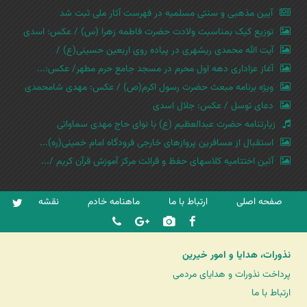
آیین مذهبی و سنتی مسلمیه در فهرست آثار ملی ثبت شد
توزیع کیک بمناسبت ولادت حضرت فاطمه زهرا (س) / عکس: اسدی
آیت الله محمدی ریشهری در پیاده روی اربعین حسینی(ع) /
آغاز عزاداری دهه اول محرم در مسجد جامع حرم مطهر/ عکس:...
ویژه برنامه مبعث حضرت رسول اکرم(ص) / عکس: مهدی شامحمدی
دعای توسل / عکس: جلال اسدی
زیارتنامه حضرت عبدالعظیم (ع) با نوای حاج مهدی سماواتی
استقبال از مسافرین پروازهای خارجی فرودگاه امام خمینی(ره)...
آئین اختتامیه کلاسهای حفظ و قرائت مرکز آموزش قرآن کریم /...
صفحه اصلی
ارتباط با ما
ماهنامه خادم
نقشه
نذورات، هدایا و امور خیرین
پرداخت نذورات و هدایای مردمی
ارتباط با ما