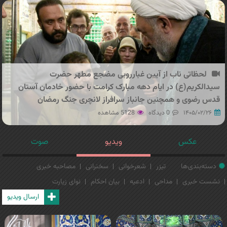
لحظاتی ناب از آیین غبارروبی مضجع مطهر حضرت
سیدالکریم(ع) در ایام دهه مبارک کرامت با حضور خادمان آستان
قدس رضوی و همچنین جانباز سرافراز لانچری جنگ رمضان
۱۴۰۵/۰۲/۲۶
0 دیدگاه
5128 مشاهده
عکس
ویدیو
صوت
دسته‌بندی‌ها
تیزر
شعرخوانی
سخنرانی
مصاحبه خبری
نشست خبری
مداحی
ادعیه
بیان احکام
نوای زیارت
ارسال ویدیو