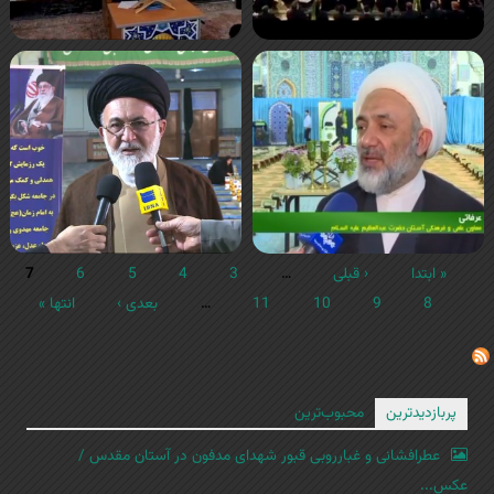
« ابتدا
‹ قبلی
…
3
4
5
6
7
8
9
10
11
…
بعدی ›
انتها »
پربازدیدترین
محبوب‌ترین
عطرافشانی و غبارروبی قبور شهدای مدفون در آستان مقدس /
عکس...