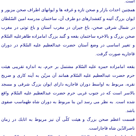
است.
همچنین احداث بازار و صحن تازه و غرفه ها و ایوانهای اطراف صحن مزبور و
ایوان بزرگ آئینه و كفشدارهای دو طرف آن، ساختمان مدرسه امین السّلطان
در شمال شرقی صحن، باغ جیران در مغرب آستان و باغ توتی در مغرب
صحن بزرگ و بالاخره ساختمان بقعه و گنبد بزرگ امامزاده طاهرعلیه السّلام
و تغییر اساسی در وضع آستان حضرت عبدالعظیم علیه السّلام در دوران
قاجاریه صورت گرفت.
بقعه امامزاده حمزه علیه السّلام مشتمل بر حرم، به اندازه تقریبی هیئت
حرم حضرت عبدالعظیم علیه السّلام همانند آن مزيّن به آینه كاری و ضریح
نقره، مربوط به اواسط دوران قاجاریه دارای ایوان بزرگ شرقی و مسجد
بالاسر است كه در جنوب غربی حرم حضرت عبدالعظیم علیه السّلام واقع
شده است. به نظر می رسد این بنا مربوط به دوران شاه طهماسب صفوی
باشد.
قسمت اعظم صحن بزرگ و هیئت كلّی آن نیز مربوط به اتابك در زمان
ناصرالدّین شاه قاجاراست.