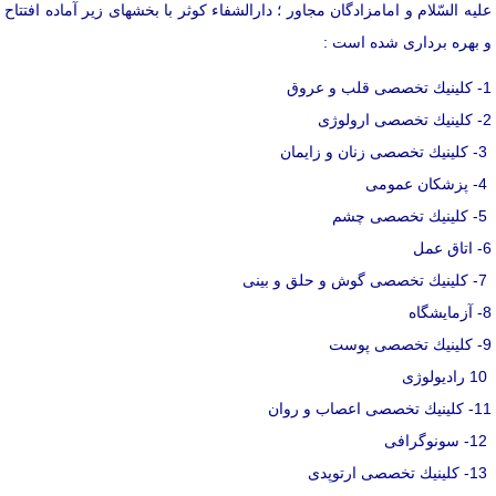
علیه السّلام و امامزادگان مجاور ؛ دارالشفاء كوثر با بخشهای زیر آماده افتتاح
و بهره برداری شده است :
1- كلینیك تخصصی قلب و عروق
2- كلینیك تخصصی ارولوژی
3- كلینیك تخصصی زنان و زایمان
4- پزشكان عمومی
5- كلینیك تخصصی چشم
6- اتاق عمل
7- كلینیك تخصصی گوش و حلق و بینی
8- آزمایشگاه
9- كلینیك تخصصی پوست
10 رادیولوژی
11- كلینیك تخصصی اعصاب و روان
12- سونوگرافی
13- كلینیك تخصصی ارتوپدی