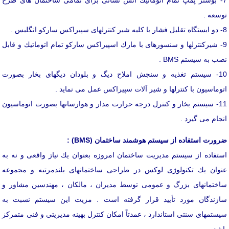
7- بوستر پمپ تمام اتوماتیك آتش نشانی برای تمامی ساختمان های طرح
توسعه .
8- دو ایستگاه تقلیل فشار با كلیه شیر كنترلهای سپیراكس ساركو انگلیس .
9- شیركنترلها و سنسورهای با مارك اسپیراكس ساركو تمام اتوماتیك و قابل
نصب به سیستم BMS .
10- سیستم تغذیه و سنجش املاح دیگ و بلودان دیگهای بخار بصورت
اتوماسیون با كنترلها و شیر آلات سپیراكس عمل می نماید .
11- سیستم بخار و كنترل درجه حرارت مدار و هوارسانها بصورت اتوماسیون
انجام می گیرد .
ضرورت استفاده از سیستم هوشمند ساختمان (BMS) :
استفاده از سیستم مدیریت ساختمان امروزه بعنوان یك نیاز واقعی و نه به
عنوان یك تكنولوژی لوكس در طراحی ساختمانهای بلندمرتبه و مجموعه
ساختمانهای بزرگ و عمومی توسط مدیران ، مالكان ، مهندسین مشاور و
سازندگان مورد تأیید قرار گرفته است . مزیت این سیستم نسبت به
سیستمهای سنتی استاندارد ، عمدتاً امكان كنترل بهینه مدیریتی و فنی متمركز
باشد .