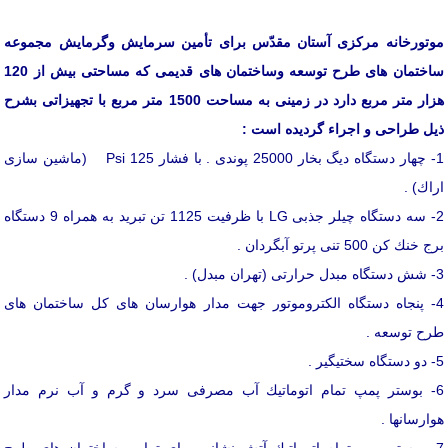
موتورخانه مركزی آستان مقدّس برای تأمین سرمایش وگرمایش مجموعه
ساختمان های طرح توسعه وساختمان های قدیمی كه مساحتی بیش از 120
هزار متر مربع دارد در زمینی به مساحت 1500 متر مربع با تجهیزاتی بشرح
ذیل طراحی و اجراء گردیده است :
1- چهار دستگاه دیگ بخار 25000 پوندی . با فشار 125 Psi (ماشین سازی
اراك) .
2- سه دستگاه چیلر جذبی LG با ظرفیت 1125 تن تبرید به همراه 9 دستگاه
برج خنك كن 500 تنی پرتو آبگردان .
3- شش دستگاه مبدل حرارتی (تهران مبدل) .
4- پنجاه دستگاه الكتروموتور جهت مدار هوارسان های كل ساختمان های
طرح توسعه .
5- دو دستگاه سختیگیر .
6- بوستر پمپ تمام اتوماتیك آب مصرفی سرد و گرم و آب نرم مدار
هوارسانها .