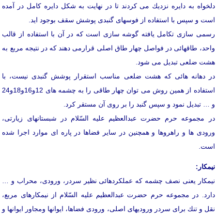
دلخواه به دایره نزدیك می كردند تا در نهایت به شكل دایره كامل در آمده
است و سپس با استفاده از فوسهای گنبدی پوشش سقف بوجود اید.
رسمی سازی تكامل یافته گوشه سازی است كه در آن با استفاده از قالب
واحد، طاقهائی در فواصل چهار طاق اصلی قرارمی دهند كه در نتیجه مربع به
هشت ضلعی تبدیل می شود.
در دهانه هائی كه هشت ضلعی مناسب استقرار پوشش گنبدی نیست، با
استفاده از همین روش می توان چهار طاقی را به چشمه های 12و16و18و24
و … تبدیل نمود و سپس گنبد را بر روی آن مستقر كرد.
در مجموعه حرم حضرت عبدالعظیم علیه السّلام در شبستانهای زیارتی،
ورودی ها و راهروها و همچنین در سایر فضاها در پاره ای موارد اجرا شده
است.
نیمكار:
نیمكار یعنی نصف چشمه كه عملكردهائی نظیر سردر، ورودی، محراب و …
دارد. در مجموعه حرم حضرت عبدالعظیم علیه السّلام از نیمكارهای مربع،
نقل و تنك برای سردر ورودیهای اصلی، ورودی فضاها، ایوانها ومجاور ایوانها و