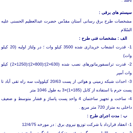
سیستم های برقی :
مشخصات طرح برق رسانی آستان مقدّس حضرت عبدالعظیم الحسنی علیه
السّلام
الف : مشخصات فنی طرح :
1- قدرت انشعاب خریداری شده 3500 كیلو وات ؛ در ولتاژ اولیه (20 كیلو
وات)
2- قدرت ترانسفورماتورهای نصب شده (630×2)؛(800×2)؛(1250×2) كیلو
وات آمپر
3- احداث شبكه زمینی و هوائی از پست 20/63 كیلوولت سه راه تقی آباد تا
پست حرم با استفاده از كابل (185×1)×3 به طول 1046 متر
4- ساخت و تجهیز ساختمان 4 واحد پست پاساژ و فشار متوسط و ضعیف
داخلی به متراژ 720 متر مربع .
ب : مدت اجرای طرح :
1- انعقاد قرارداد با شرکت توزیع نیروی برق : در مورخه 12/4/75
2- شروع مطالعات و پیگیری فنی تفكیك و بازنگری طرح : در مورخه