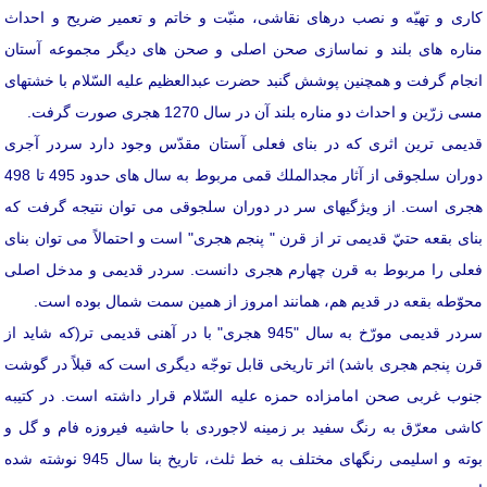
كاری و تهيّه و نصب درهای نقاشی، منبّت و خاتم و تعمیر ضریح و احداث
مناره های بلند و نماسازی صحن اصلی و صحن های دیگر مجموعه آستان
انجام گرفت و همچنین پوشش گنبد حضرت عبدالعظیم علیه السّلام با خشتهای
مسی زرّین و احداث دو مناره بلند آن در سال 1270 هجری صورت گرفت.
قدیمی ترین اثری كه در بنای فعلی آستان مقدّس وجود دارد سردر آجری
دوران سلجوقی از آثار مجدالملك قمی مربوط به سال های حدود 495 تا 498
هجری است. از ویژگیهای سر در دوران سلجوقی می توان نتیجه گرفت كه
بنای بقعه حتيّ قدیمی تر از قرن " پنجم هجری" است و احتمالاً می توان بنای
فعلی را مربوط به قرن چهارم هجری دانست. سردر قدیمی و مدخل اصلی
محوّطه بقعه در قدیم هم، همانند امروز از همین سمت شمال بوده است.
سردر قدیمی مورّخ به سال "945 هجری" با در آهنی قدیمی تر(كه شاید از
قرن پنجم هجری باشد) اثر تاریخی قابل توجّه دیگری است كه قبلاً در گوشت
جنوب غربی صحن امامزاده حمزه علیه السّلام قرار داشته است. در كتیبه
كاشی معرّق به رنگ سفید بر زمینه لاجوردی با حاشیه فیروزه فام و گل و
بوته و اسلیمی رنگهای مختلف به خط ثلث، تاریخ بنا سال 945 نوشته شده