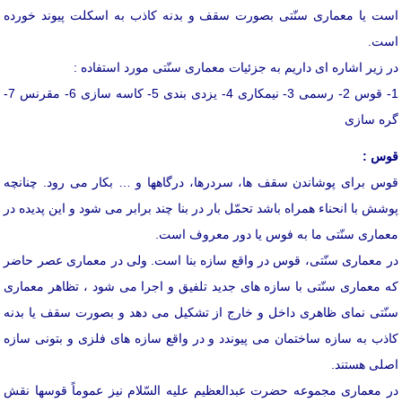
است یا معماری سنّتی بصورت سقف و بدنه كاذب به اسكلت پیوند خورده
است.
در زیر اشاره ای داریم به جزئیات معماری سنّتی مورد استفاده :
1- قوس 2- رسمی 3- نیمكاری 4- یزدی بندی 5- كاسه سازی 6- مقرنس 7-
گره سازی
قوس :
قوس برای پوشاندن سقف ها، سردرها، درگاهها و … بكار می رود. چنانچه
پوشش با انحناء همراه باشد تحمّل بار در بنا چند برابر می شود و این پدیده در
معماری سنّتی ما به فوس یا دور معروف است.
در معماری سنّتی، قوس در واقع سازه بنا است. ولی در معماری عصر حاضر
كه معماری سنّتی با سازه های جدید تلفیق و اجرا می شود ، تظاهر معماری
سنّتی نمای ظاهری داخل و خارج از تشكیل می دهد و بصورت سقف یا بدنه
كاذب به سازه ساختمان می پیوندد و در واقع سازه های فلزی و بتونی سازه
اصلی هستند.
در معماری مجموعه حضرت عبدالعظیم علیه السّلام نیز عموماً قوسها نقش