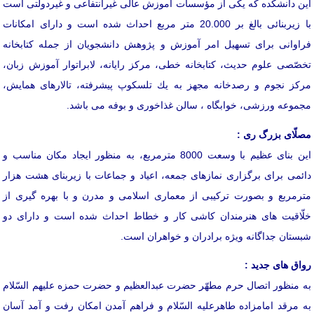
این دانشكده كه یكی از مؤسسات آموزش عالی غیرانتفاعی و غیردولتی است
با زیربنائی بالغ بر 20.000 متر مربع احداث شده است و دارای امكانات
فراوانی برای تسهیل امر آموزش و پژوهش دانشجویان از جمله كتابخانه
تخصّصی علوم حدیث، كتابخانه خطی، مركز رایانه، لابراتوار آموزش زبان،
مركز نجوم و رصدخانه مجهز به یك تلسكوپ پیشرفته، تالارهای همایش،
مجموعه ورزشی، خوابگاه ، سالن غذاخوری و بوفه می باشد.
مصلّای بزرگ ری :
این بنای عظیم با وسعت 8000 مترمربع، به منظور ایجاد مكان مناسب و
دائمی برای برگزاری نمازهای جمعه، اعیاد و جماعات با زیربنای هشت هزار
مترمربع و بصورت تركیبی از معماری اسلامی و مدرن و با بهره گیری از
خلّاقیت های هنرمندان كاشی كار و خطاط احداث شده است و دارای دو
شبستان جداگانه ویژه برادران و خواهران است.
رواق های جدید :
به منظور اتصال حرم مطهّر حضرت عبدالعظیم و حضرت حمزه علیهم السّلام
به مرقد امامزاده طاهرعلیه السّلام و فراهم آمدن امكان رفت و آمد آسان