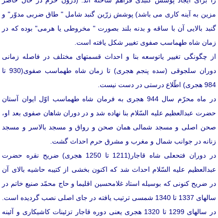
را برای ایجاد پوشش گنبدی فراهم ساخته اند. (درون حرم در حال حاضر
مزین به آینه كاری می باشد) پوشش زرّین گنبد شامل " طاق ضربی مدوّر" و
گنبد بالایی آن با ساقه و بدنه بلند بصورت " مخروطی یا هرمی" بوده كه در
زمان شاه طهماسب صفوی تغییر شكل یافته است.
از چگونگی تغییر یاتوسعه بنا و احداث قسمتهای مختلف در فاصله زمانی
دوران سلجوقی (سده پنجم هجری) تا زمان شاه طهماسب صفوی(930 تا
984 هجری) اطّلاع درستی در دست نیست.
در ماه محرّم سال 944 هجری به فرمان شاه طهماسب اوّل ایوان آستان
حضرت عبدالعظیم علیه السّلام بنا نهاده شد و در دوران شاهان صفوی بعد او،
صحن اصلی و مسجد شمالی همان صحن و رواق و مسجد بالاسر و مسجد
زنانه در جوانب شمال و مغرب و مشرق حرم احداث گشت.
در دوران فتحعلی شاه قاجار(1211 تا 1250 هجری) ضریح نقره حضرت
عبدالعظیم علیه السّلام احداث شد كه اكنون بخشی از كتیبه حاشیه بالای آن
در ضریح كنونی كه بوسیله استاد غلامحسین اقلیما و حاج محمّد صنیع خاتم در
سالهای 1337 تا 1340 شمسی ترتیب یافته در جای اصلی نصب گردیده است.
در سالهای 1299 تا 1320 هجری یعنی دوره قاجار تزئینات كاشیكاری و آئینه