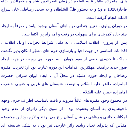
بنای امامزاده طاهر علیه السّلام در زمان ناصرالدّین شاه و مظفرالدّین شاه
قاجار(1320 ه ق) و به دستور ظلّ السّلطان و به سعی رضاقلی خان سراج
الملك انجام گرفته است.
در دوران پهلوی ، تغییر چندانی در بناهای آستان بوجود نیامد و صرفاً به ایجاد
چند جاده كمربندی برای سهولت در رفت و آمد زایرین اكتفا شد .
پس از پیروزی انقلاب اسلامی ، به دلیل شرایط بحرانی اوایل انقلاب ،
اقدامات اساسی در جهت احیا و بازسازی حرم های مطهّر امكان پذیر نگشت
، بلكه تا حدودی بعضی از سود جویان ، به صورت بی رویه ، در جهت ایجاد
قبور جدید برآمدند .مهمّترین اقدامات این دوره عبارت بود از: تخریب مقبره
رضاخان و ایجاد حوزه علميّه در محلّ آن ، ایجاد ایوان شرقی حضرت
امامزاده طاهر علیه السّلام و توسعه شبستان های غربی و جنوبی حضرت
امامزاده حمزه علیه السّلام .
در مجموع وجود مقبره های غالباً متروك و بافت نامناسب اطراف حرم، وجهه
ناخوشایندی به آستان بخشیده بود . از سوی دیگر زائران از عدم وجود
امكانات جانبی و رفاهی در شان آستان رنج می بردند و لازم بود این مجموعه
مقدّس كه پذیرای تعداد زیادی زائر خارجی نیز بود ، به شكل شایسته ای