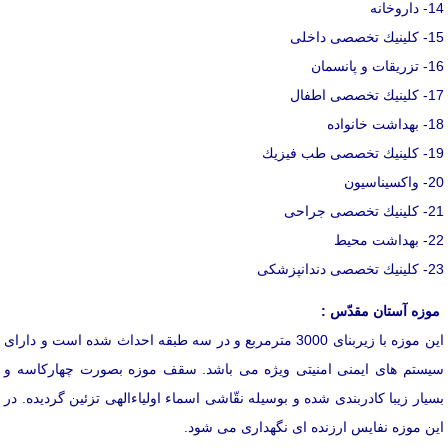
14- داروخانه
15- كلینیك تخصصی داخلی
16- تزریقات و پانسمان
17- كلینیك تخصصی اطفال
18- بهداشت خانواده
19- كلینیك تخصصی طب فیزیك
20- واكسیناسیون
21- كلینیك تخصصی جراحی
22- بهداشت محیط
23- كلینیك تخصصی دندانپزشكی
موزه آستان مقدّس :
این موزه با زیربنای 3000 مترمربع و در سه طبقه احداث شده است و دارای
سیستم های ایمنی امنیتی ویژه می باشد. سقف موزه بصورت چهاركاسه و
بسیار زیبا كادربندی شده و بوسیله نقّاشی اسماء اولیاءالهی تزئین گردیده. در
این موزه نفایس ارزنده ای نگهداری می شود.