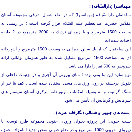
میهمانسرا (دارالضّیافه) :
ساختمان دارالضّیافه (مهمانسرا) كه در ضلع شمال شرقی مجموعه آستان
مقدّس حضرت عبدالعظیم علیه السّلام قرار گرفته است ؛ در زمینی به
وسعت 1500 مترمربع و با زیربنای نزدیك به 3000 مترمربع در 2 طبقه
احداث شده ات .
این ساختمان كه از یك سالن پذیرائی به وسعت 1500 مترمربع و آشپزخانه
ای به مساحت 1500 مترمربع تشكیل شده به طور همزمان توانائی ارائه
سرویس به 500 نفر را دارا می باشد .
نوع سازه این بنا بتنی بوده ؛‌ نمای بیرونی آن آجری و در تزئینات داخلی از
نقوش برجسته بر روی ورق های مسی استفاده شده است . كف بنا نیز از
سنگ گرانیت و به وسیله امكانات موتورخانه مركزی آستان سیستم های
سرمایش و گرمایش آن تأمین می شود .
بست های جنوبی و شمالی (نگارخانه عترت) :
بست جنوبی: این پروژه بعنوان ورودی جنوبی مجموعه طرح توسعه با
زیربنای تقریبی 1000 مترمربع و در ضلع جنوبی صحن جدید امامزاده حمزه