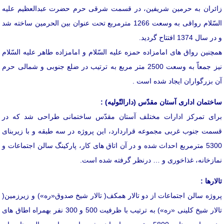
زائران به حرمین شریفین، در قسمت شرقی حرم حضرت عبدالعظیم علیه
السّلام رواقی به وسعت 1266 مترمربع تحت عنوان بین الحرمین ساخته شد
و در سال 1374 افتتاح گردید.
همچنین رواق های امامزاده حمزه علیه السّلام و امامزاده طاهر علیه السّلام
نیز جمعاّ به وسعت 2500 متر مربع به ترتیب در ضلع جنوبی و شمالی حرم
آن بزرگواران ایجاد شده است .
ساختمان اداری آستان مقدّس (دارالتّولیه) :
برای تمركز ادارات مختلف آستان مقدّس ساختمانی طراحی شد كه در
قسمت جنوب غربی مجموعه قراردارد، این پروژه در سه طبقه و با زیربنای
5300 مترمربع احداث شده و در آن اتاق های كار، پاركینگ سالن اجتماعات و
نمازخانه، غذاخوری و … درنظر گرفته شده است.
تالارها :
پروژه سالن اجتماعات از دو تالار همكف( تالار شیخ صدوق«ره») و زیرزمین(
تالار شیخ كلینی «ره») به ترتیب با ظرفیت 500 و 300 نفر بهمراه اطاق های