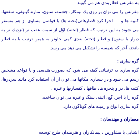
به مقرنس قطاربندی هم می گویند.
مقرنس را می توان بر روی یك نیمكار، چشمه، ستون، مناره،گیلوئی، سقفها،
كتیبه ها و … اجرا كرد قطارهائی(تخته ها) با فواصل مساوی از هم مستقر
می شوند به این ترتیب كه قطار (تخته) اوّل از سمت عقب تر (نزدیك تر به
دیوار یا ستون) و قطار (تخته) بعدی كمی جلوتر به همین ترتیب با به قطار
یاتخته آخر كه شمسه را تشكیل می دهد می رسد.
گره سازی :
گره سازی به تزئیناتی گفته می شود كه بصورت هندسی و با قواعد مشخص
رسم می شود و در بسیاری مكانها می توان از آن استفاده كرد مانند سردرها،
كتیبه ها، در و پنجره ها، طاقها ، كفسازیها و غیره .
گره را با آجر، گچ، آئینه، سنگ و غیره می توان ساخت.
گره سازی انواع و زمینه های گوناگون دارد.
معماران و مهندسان :
آشنایی با مشاورین ، پیمانکاران و هنرمندان طرح توسعه