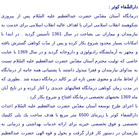
دارالشّفاء كوثر :
درمانگاه آستان مقدّس حضرت عبدالعظیم علیه السّلام پس از پیروزی
شكوهمند انقلاب اسلامی ایران با اهداف عالیه انقلاب اسلامی برای خدمت به
نیازمندان و بیماران بی بضاعت در سال 1361 تأسیس گردید . در ابتدا با
امكانات بسیار محدود شروع بكار كرده و پس از مدّت كوتاهی گسترش یافته
و مجهز به آزمایشگاه رادیولوژی و داروخانه گردید و در سال 1369 با عنایت
خاصی كه تولیت محترم آستان مقدّس حضرت عبدالعظیم علیه السّلام نسبت
به مداوای نیازمندان و فقرا مبذول داشتند با پشتیبانی همه جانبه از درمانگاه
از لحاظ مادی و معنوی نفس تازه ای بر كالبد درمانگاه دمیده شد . بطوری كه
در مدت زمان كوتاهی درمانگاه فعالیتهای جدیدی را آغاز كرده و در تایخ آبان
ماه 1369 بخشهای تخصصی درمانگاه افتتاح و شروع بكار كرد .
با اجرای طرح توسعه آستان مقدّس حضرت عبدالعظیم علیه السّلام احداث
دارالشفاء كوثر با زیربنای 6500 متر مربع با هدف ساخت یك پلی كلینیك
تخصصی و فوق تخصصی خیریه برای ارائه خدمات بهداشتی و درمانی به
نیازمندان در دستور كار قرار گرفت و بحول و قوه الهی حضرت عبدالعظیم