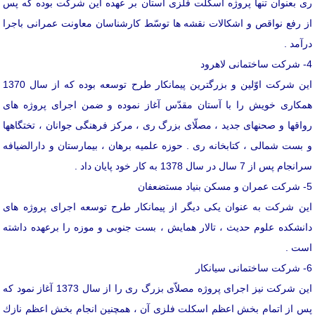
ری بعنوان تنها پروژه اسكلت فلزی آستان بر عهده این شركت بوده كه پس
از رفع نواقص و اشكالات نقشه ها توسّط كارشناسان معاونت عمرانی باجرا
درآمد .
4- شركت ساختمانی لاهرود
این شركت اوّلین و بزرگترین پیمانكار طرح توسعه بوده كه از سال 1370
همكاری خویش را با آستان مقدّس آغاز نموده و ضمن اجرای پروژه های
رواقها و صحنهای جدید ، مصلّای بزرگ ری ، مركز فرهنگی جوانان ، تختگاهها
و بست شمالی ، كتابخانه ری . حوزه علمیه برهان ، بیمارستان و دارالضیافه
سرانجام پس از 7 سال در سال 1378 به كار خود پایان داد .
5- شركت عمران و مسكن بنیاد مستضعفان
این شركت به عنوان یكی دیگر از پیمانكار طرح توسعه اجرای پروژه های
دانشكده علوم حدیث ، تالار همایش ، بست جنوبی و موزه را برعهده داشته
است .
6- شركت ساختمانی سیانكار
این شركت نیز اجرای پروژه مصلاّی بزرگ ری را از سال 1373 آغاز نمود كه
پس از اتمام بخش اعظم اسكلت فلزی آن ، همچنین انجام بخش اعظم نازك