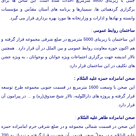
جنبی با زیربنای 5800 مترمربع احداث شده است. این سالن ها برای
برگزاری گردهمائی ها، سمینارها و برنامه های آستان مقدّس و مؤسسات
وابسته و نهادها و ادارات و وزارتخانه ها مورد بهره برداری قرار می گیرد.
ساختمان روابط عمومی
:
این ساختمان با زیربنای 5000 مترمربع در ضلع شرقی مجموعه قرار گرفته و
هم اكنون حوزه معاونت روابط عمومی و بین الملل در آن قرار دارد . همچنین
تالار اندیشه جهت برگزاری اجتماعات ویژه جوانان و نوجوانان ، به ویژه جشن
های تكلیف در این ساختمان قرار دارد.
صحن امامزاده حمزه علیه السّلام :
این صحن با وسعت 1600 مترمربع در قسمت جنوبی مجموعه طرح توسعه
قرار گرفته و پروژه های دارالتّولیه، تالار شیخ صدوق(ره) و … در پیرامون آن
قرار دارد.
صحن امامزاده طاهر علیه السّلام
:
این صحن در قسمت شمالی مجموعه و در ضلع شرقی حرم امامزاده حمزه
علیه السّلام و در محلّ صحن قدیمی آن حضرت قرارگرفته و نزدیك به 700