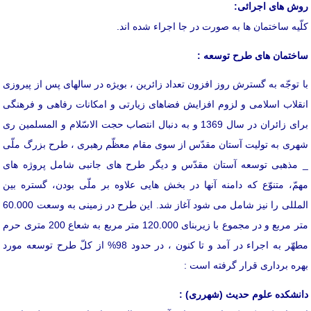
روش های اجرائی:
كلّیه ساختمان ها به صورت در جا اجراء شده اند.
ساختمان های طرح توسعه :
با توجّه به گسترش روز افزون تعداد زائرین ، بویژه در سالهای پس از پیروزی
انقلاب اسلامی و لزوم افزایش فضاهای زیارتی و امكانات رفاهی و فرهنگی
برای زائران در سال 1369 و به دنبال انتصاب حجت الاسّلام و المسلمین ری
شهری به تولیت آستان مقدّس از سوی مقام معظّم رهبری ، طرح بزرگ ملّی
_ مذهبی توسعه آستان مقدّس و دیگر طرح های جانبی شامل پروژه های
مهمّ، متنوّع كه دامنه آنها در بخش هایی علاوه بر ملّی بودن، گستره بین
المللی را نیز شامل می شود آغاز شد. این طرح در زمینی به وسعت 60.000
متر مربع و در مجموع با زیربنای 120.000 متر مربع به شعاع 200 متری حرم
مطهّر به اجراء در آمد و تا كنون ، در حدود 98% از كلّ طرح توسعه مورد
بهره برداری قرار گرفته است :
دانشكده علوم حدیث (شهرری) :