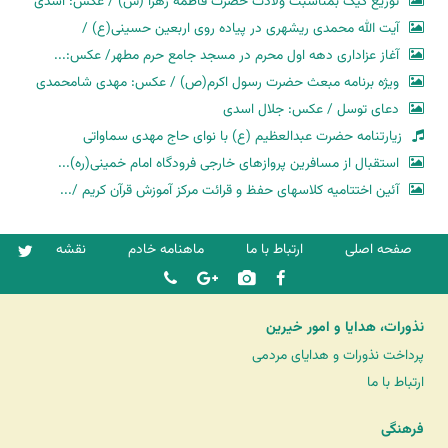
توزیع کیک بمناسبت ولادت حضرت فاطمه زهرا (س) / عکس: اسدی
آیت الله محمدی ریشهری در پیاده روی اربعین حسینی(ع) /
آغاز عزاداری دهه اول محرم در مسجد جامع حرم مطهر/ عکس:...
ویژه برنامه مبعث حضرت رسول اکرم(ص) / عکس: مهدی شامحمدی
دعای توسل / عکس: جلال اسدی
زیارتنامه حضرت عبدالعظیم (ع) با نوای حاج مهدی سماواتی
استقبال از مسافرین پروازهای خارجی فرودگاه امام خمینی(ره)...
آئین اختتامیه کلاسهای حفظ و قرائت مرکز آموزش قرآن کریم /...
صفحه اصلی
ارتباط با ما
ماهنامه خادم
نقشه
نذورات، هدایا و امور خیرین
پرداخت نذورات و هدایای مردمی
ارتباط با ما
فرهنگی