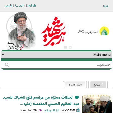
Jump to navigation
فارسی
ورود
English
العربية
جستجو
فرم
جستجو
آرشیو
مشاهده
(لبه فعال)
تب‌های
اولیه
لحظاتٌ مميّزة من مراسم فتح الشباک للسيد
عبد العظيم الحسني المقدسة (عليه...
۱۴۰۵/۰۴/۱۱
0 دیدگاه
799 مشاهده