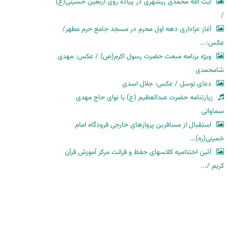
آیت الله محمدی ریشهری در پیاده روی اربعین حسینی(ع)
/
آغاز عزاداری دهه اول محرم در مسجد جامع حرم مطهر/
عکس:...
ویژه برنامه مبعث حضرت رسول اکرم(ص) / عکس: مهدی
شامحمدی
دعای توسل / عکس: جلال اسدی
زیارتنامه حضرت عبدالعظیم (ع) با نوای حاج مهدی
سماواتی
استقبال از مسافرین پروازهای خارجی فرودگاه امام
خمینی(ره)...
آئین اختتامیه کلاسهای حفظ و قرائت مرکز آموزش قرآن
کریم /...