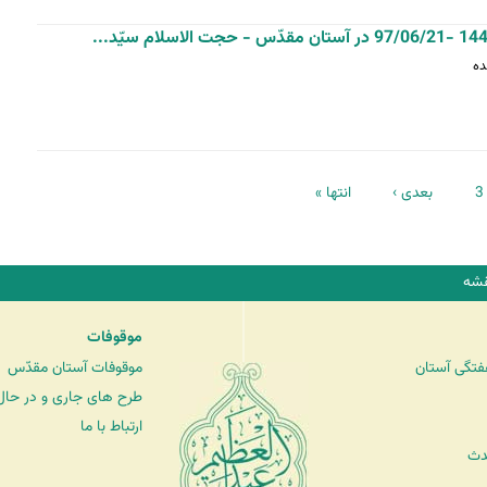
3
بعدی ›
انتها »
شه
موقوفات
فتگی آستان
موقوفات آستان مقدّس
طرح های جاری و در حال 
ارتباط با ما
دث