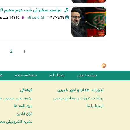
مراسم سخنرانی شب دوم محرم 1440 -97/06/21 در آستان مقدّس - حجت الاسلام سیّد...
۱۳۹۷/۰۷/۱۹
0 دیدگاه
14916 مشاهده
ص
2
1
ف
ح
ه‌
صفحه اصلی
ارتباط با ما
ماهنامه خادم
نق
ه
ا
نذورات، هدایا و امور خیرین
فرهنگی
پرداخت نذورات و هدایای مردمی
برنامه های عمومی ه
ارتباط با ما
ویژه نامه ها
قرآن آنلاین
نشریه الکترونیکی مح