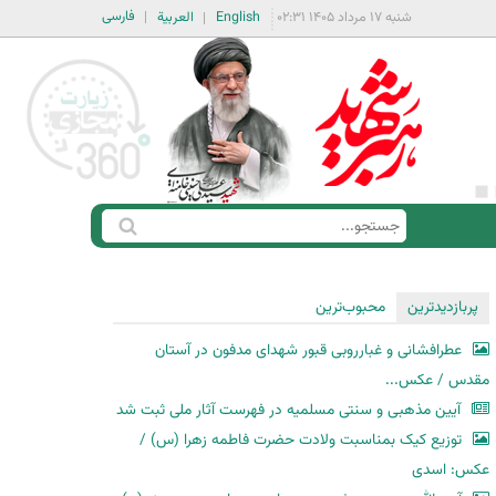
فارسی
شنبه ۱۷ مرداد ۱۴۰۵ ۰۲:۳۱
English
العربية
ج
ف
س
ر
ت
م
پربازدیدترین
محبوب‌ترین
ج
ج
و
عطرافشانی و غبارروبی قبور شهدای مدفون در آستان
س
مقدس / عکس...
ت
آیین مذهبی و سنتی مسلمیه در فهرست آثار ملی ثبت شد
ج
توزیع کیک بمناسبت ولادت حضرت فاطمه زهرا (س) /
و
عکس: اسدی