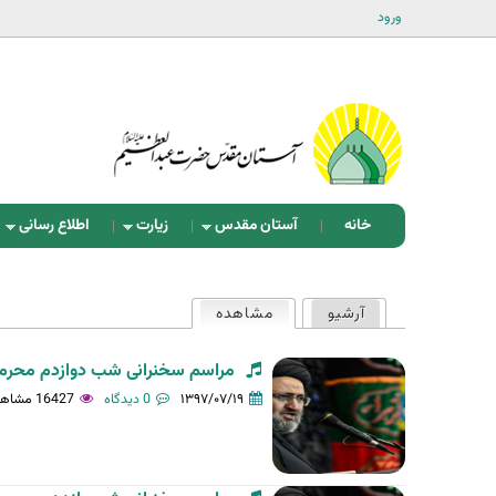
ورود
خانه
آستان مقدس
زیارت
اطلاع رسانی
ت
آرشیو
مشاهده
(لبه فعال)
ب‌
ه
مراسم سخنرانی شب دوازدم محرم 1440 در آستان مقدّس-97/06/31 - حجت الاسلام سیّد.
ا
۱۳۹۷/۰۷/۱۹
0 دیدگاه
16427 مشاهده
ی
ا
و