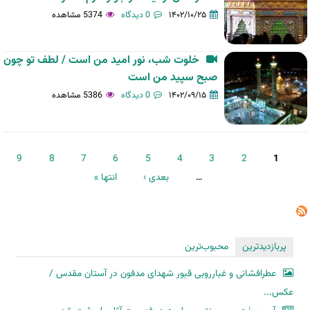
۱۴۰۲/۱۰/۲۵
0 دیدگاه
5374 مشاهده
خلوت شب، نور امید من است / لطف تو چون
صبح سپید من است
۱۴۰۲/۰۹/۱۵
0 دیدگاه
5386 مشاهده
صفحه‌ها
9
8
7
6
5
4
3
2
1
…
بعدی ›
انتها »
پربازدیدترین
محبوب‌ترین
عطرافشانی و غبارروبی قبور شهدای مدفون در آستان مقدس /
عکس...