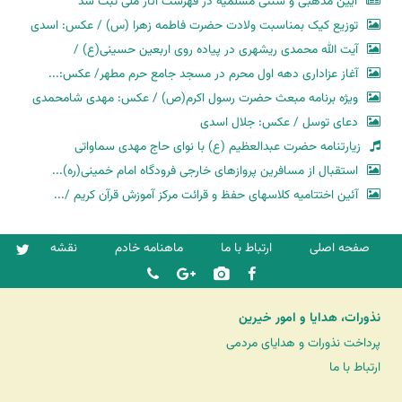
آیین مذهبی و سنتی مسلمیه در فهرست آثار ملی ثبت شد
توزیع کیک بمناسبت ولادت حضرت فاطمه زهرا (س) / عکس: اسدی
آیت الله محمدی ریشهری در پیاده روی اربعین حسینی(ع) /
آغاز عزاداری دهه اول محرم در مسجد جامع حرم مطهر/ عکس:...
ویژه برنامه مبعث حضرت رسول اکرم(ص) / عکس: مهدی شامحمدی
دعای توسل / عکس: جلال اسدی
زیارتنامه حضرت عبدالعظیم (ع) با نوای حاج مهدی سماواتی
استقبال از مسافرین پروازهای خارجی فرودگاه امام خمینی(ره)...
آئین اختتامیه کلاسهای حفظ و قرائت مرکز آموزش قرآن کریم /...
صفحه اصلی
ارتباط با ما
ماهنامه خادم
نقشه
نذورات، هدایا و امور خیرین
پرداخت نذورات و هدایای مردمی
ارتباط با ما