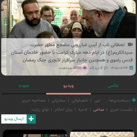
لحظاتی ناب از آیین غبارروبی مضجع مطهر حضرت
سیدالکریم(ع) در ایام دهه مبارک کرامت با حضور خادمان آستان
قدس رضوی و همچنین جانباز سرافراز لانچری جنگ رمضان
۱۴۰۵/۰۲/۲۶
0 دیدگاه
4686 مشاهده
عکس
ویدیو
صوت
دسته‌بندی‌ها
تیزر
شعرخوانی
سخنرانی
مصاحبه خبری
نشست خبری
مداحی
ادعیه
بیان احکام
نوای زیارت
ارسال ویدیو