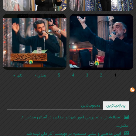
1
2
3
4
5
بعدی ›
انتها »
پربازدیدترین
محبوب‌ترین
عطرافشانی و غبارروبی قبور شهدای مدفون در آستان مقدس /
عکس...
آیین مذهبی و سنتی مسلمیه در فهرست آثار ملی ثبت شد