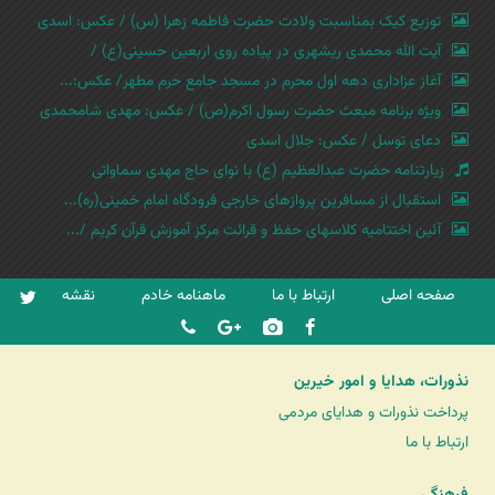
توزیع کیک بمناسبت ولادت حضرت فاطمه زهرا (س) / عکس: اسدی
آیت الله محمدی ریشهری در پیاده روی اربعین حسینی(ع) /
آغاز عزاداری دهه اول محرم در مسجد جامع حرم مطهر/ عکس:...
ویژه برنامه مبعث حضرت رسول اکرم(ص) / عکس: مهدی شامحمدی
دعای توسل / عکس: جلال اسدی
زیارتنامه حضرت عبدالعظیم (ع) با نوای حاج مهدی سماواتی
استقبال از مسافرین پروازهای خارجی فرودگاه امام خمینی(ره)...
آئین اختتامیه کلاسهای حفظ و قرائت مرکز آموزش قرآن کریم /...
صفحه اصلی
ارتباط با ما
ماهنامه خادم
نقشه
نذورات، هدایا و امور خیرین
پرداخت نذورات و هدایای مردمی
ارتباط با ما