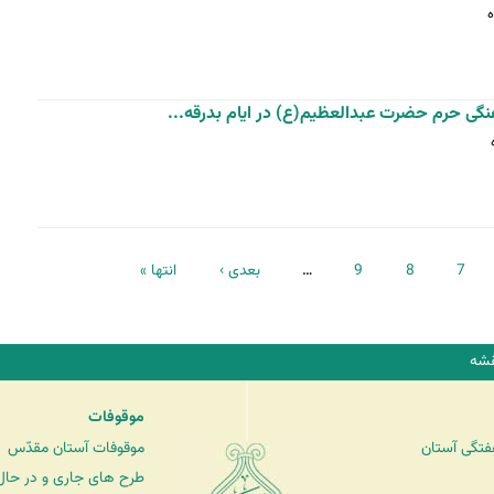
رهنگی حرم حضرت عبدالعظیم(ع) در ایام بدرقه...
7
8
9
…
بعدی ›
انتها »
شه
موقوفات
فتگی آستان
موقوفات آستان مقدّس
طرح های جاری و در حال 