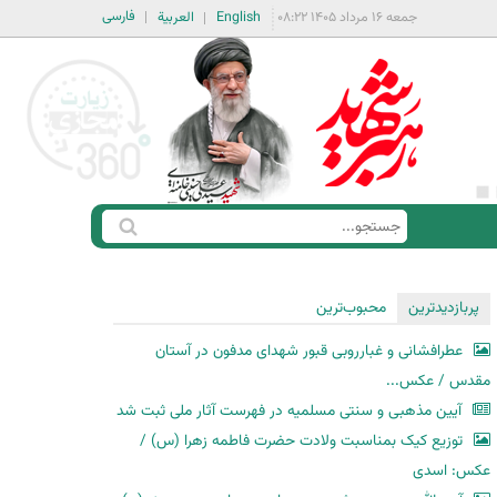
فارسی
جمعه ۱۶ مرداد ۱۴۰۵ ۰۸:۲۲
English
العربية
ج
ف
س
ر
ت
م
پربازدیدترین
محبوب‌ترین
ج
ج
و
عطرافشانی و غبارروبی قبور شهدای مدفون در آستان
س
مقدس / عکس...
ت
آیین مذهبی و سنتی مسلمیه در فهرست آثار ملی ثبت شد
ج
توزیع کیک بمناسبت ولادت حضرت فاطمه زهرا (س) /
و
عکس: اسدی