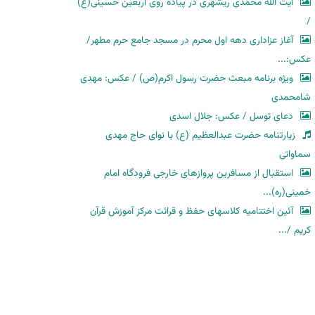
آیت الله محمدی ریشهری در پیاده روی اربعین حسینی(ع)
/
آغاز عزاداری دهه اول محرم در مسجد جامع حرم مطهر/
عکس:...
ویژه برنامه مبعث حضرت رسول اکرم(ص) / عکس: مهدی
شامحمدی
دعای توسل / عکس: جلال اسدی
زیارتنامه حضرت عبدالعظیم (ع) با نوای حاج مهدی
سماواتی
استقبال از مسافرین پروازهای خارجی فرودگاه امام
خمینی(ره)...
آئین اختتامیه کلاسهای حفظ و قرائت مرکز آموزش قرآن
کریم /...