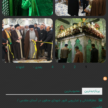
1
2
3
4
بعدی ›
انتها »
پربازدیدترین
محبوب‌ترین
عطرافشانی و غبارروبی قبور شهدای مدفون در آستان مقدس /
عکس...