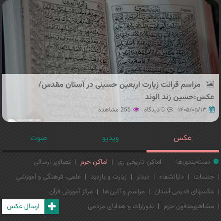
مراسم قرائت زیارت اربعین حسینی در آستان مقدس/
عکس:حسین زند الوند
۱۴۰۵/۰۵/۱۳
0 دیدگاه
256 مشاهده
عکس
ویدیو
صوت
دسته‌بندی‌ها
اماکن تاریخی ری
اماکن حرم
تصاویر ارسالی
جلسات
دارالشفاء
دیدار
زیارت و بازدید
علمی، فرهنگی و آموزشی
عکسهای قدیمی آستان
مراسم و آئین‌ها
مرکز آموزش قرآن
مشاهیرمدفون حرم
نذورارات و هدایای مردمی
ارسال عکس