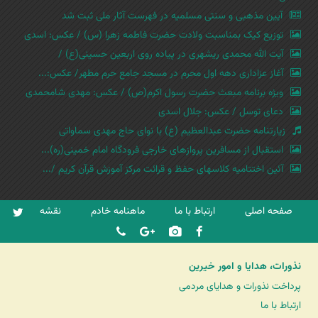
آیین مذهبی و سنتی مسلمیه در فهرست آثار ملی ثبت شد
توزیع کیک بمناسبت ولادت حضرت فاطمه زهرا (س) / عکس: اسدی
آیت الله محمدی ریشهری در پیاده روی اربعین حسینی(ع) /
آغاز عزاداری دهه اول محرم در مسجد جامع حرم مطهر/ عکس:...
ویژه برنامه مبعث حضرت رسول اکرم(ص) / عکس: مهدی شامحمدی
دعای توسل / عکس: جلال اسدی
زیارتنامه حضرت عبدالعظیم (ع) با نوای حاج مهدی سماواتی
استقبال از مسافرین پروازهای خارجی فرودگاه امام خمینی(ره)...
آئین اختتامیه کلاسهای حفظ و قرائت مرکز آموزش قرآن کریم /...
صفحه اصلی
ارتباط با ما
ماهنامه خادم
نقشه
نذورات، هدایا و امور خیرین
پرداخت نذورات و هدایای مردمی
ارتباط با ما