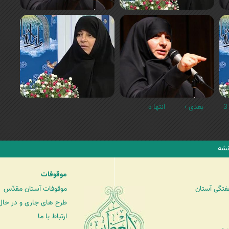
3
بعدی ›
انتها »
شه
موقوفات
فتگی آستان
موقوفات آستان مقدّس
طرح های جاری و در حال 
ارتباط با ما