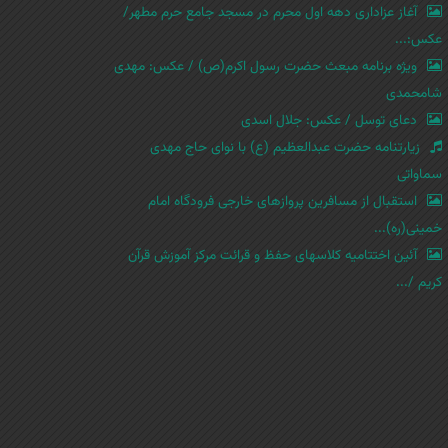
آغاز عزاداری دهه اول محرم در مسجد جامع حرم مطهر/
عکس:...
ویژه برنامه مبعث حضرت رسول اکرم(ص) / عکس: مهدی
شامحمدی
دعای توسل / عکس: جلال اسدی
زیارتنامه حضرت عبدالعظیم (ع) با نوای حاج مهدی
سماواتی
استقبال از مسافرین پروازهای خارجی فرودگاه امام
خمینی(ره)...
آئین اختتامیه کلاسهای حفظ و قرائت مرکز آموزش قرآن
کریم /...