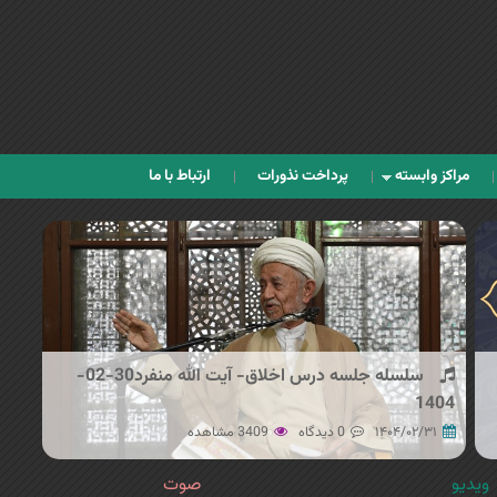
Jump to navigation
مراکز وابسته
پرداخت نذورات
ارتباط با ما
سلسله جلسه درس اخلاق- آیت الله منفرد30-02-
1404
۱۴۰۴/۰۲/۳۱
0 دیدگاه
3409 مشاهده
ویدیو
صوت