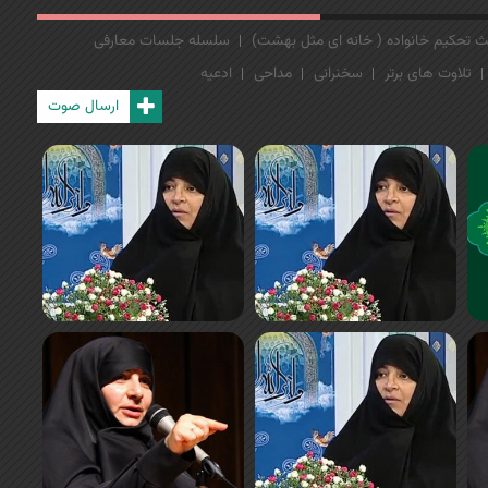
 تحکیم خانواده ( خانه ای مثل بهشت)
سلسله جلسات معارفی
تلاوت های برتر
سخنرانی
مداحی
ادعیه
ارسال صوت