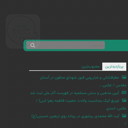
ج
ف
س
ر
ت
م
پربازدیدترین
محبوب‌ترین
ج
ج
و
عطرافشانی و غبارروبی قبور شهدای مدفون در آستان
س
مقدس / عکس...
ت
آیین مذهبی و سنتی مسلمیه در فهرست آثار ملی ثبت شد
ج
توزیع کیک بمناسبت ولادت حضرت فاطمه زهرا (س) /
و
عکس: اسدی
آیت الله محمدی ریشهری در پیاده روی اربعین حسینی(ع)
/