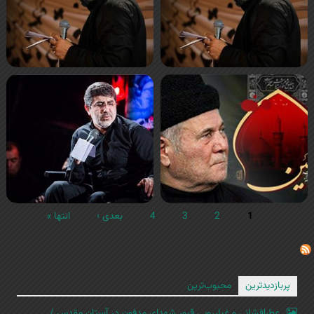
1
2
3
4
بعدی ›
انتها »
پربازدیدترین
محبوب‌ترین
عطرافشانی و غبارروبی قبور شهدای مدفون در آستان مقدس /