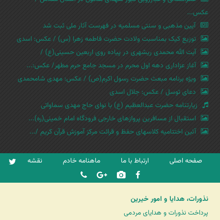
عکس...
آیین مذهبی و سنتی مسلمیه در فهرست آثار ملی ثبت شد
توزیع کیک بمناسبت ولادت حضرت فاطمه زهرا (س) / عکس: اسدی
آیت الله محمدی ریشهری در پیاده روی اربعین حسینی(ع) /
آغاز عزاداری دهه اول محرم در مسجد جامع حرم مطهر/ عکس:...
ویژه برنامه مبعث حضرت رسول اکرم(ص) / عکس: مهدی شامحمدی
دعای توسل / عکس: جلال اسدی
زیارتنامه حضرت عبدالعظیم (ع) با نوای حاج مهدی سماواتی
استقبال از مسافرین پروازهای خارجی فرودگاه امام خمینی(ره)...
آئین اختتامیه کلاسهای حفظ و قرائت مرکز آموزش قرآن کریم /...
صفحه اصلی
ارتباط با ما
ماهنامه خادم
نقشه
نذورات، هدایا و امور خیرین
پرداخت نذورات و هدایای مردمی