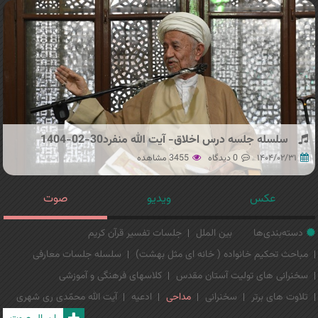
سلسله جلسه درس اخلاق- آیت الله منفرد30-02-1404
۱۴۰۴/۰۲/۳۱
0 دیدگاه
3455 مشاهده
عکس
ویدیو
صوت
دسته‌بندی‌ها
بین الملل
جلسات تفسیر قرآن کریم
مباحث تحکیم خانواده ( خانه ای مثل بهشت)
سلسله جلسات معارفی
سخنرانی های تولیت آستان مقدس
کلاسهای فرهنگی و آموزشی
تلاوت های برتر
سخنرانی
مداحی
ادعیه
آیت الله محمّدی ری شهری