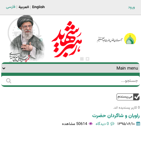
Jump to navigation
فارسی
ورود
English
العربية
جستجو
فرم
جستجو
بالا
0 کاربر پسندیده اند.‎
راویان و شاگردان حضرت
۱۳۹۵/۰۶/۱۰
0 دیدگاه
50614 مشاهده