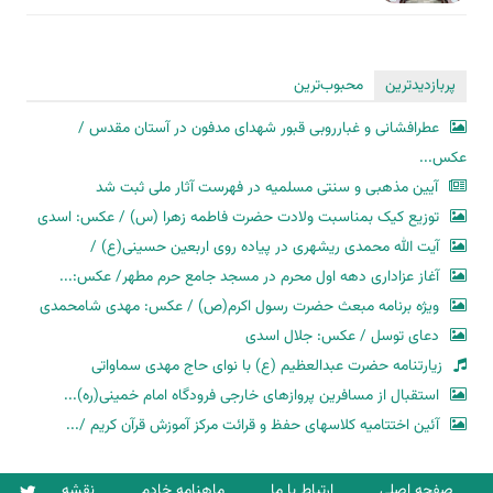
پربازدیدترین
محبوب‌ترین
عطرافشانی و غبارروبی قبور شهدای مدفون در آستان مقدس /
عکس...
آیین مذهبی و سنتی مسلمیه در فهرست آثار ملی ثبت شد
توزیع کیک بمناسبت ولادت حضرت فاطمه زهرا (س) / عکس: اسدی
آیت الله محمدی ریشهری در پیاده روی اربعین حسینی(ع) /
آغاز عزاداری دهه اول محرم در مسجد جامع حرم مطهر/ عکس:...
ویژه برنامه مبعث حضرت رسول اکرم(ص) / عکس: مهدی شامحمدی
دعای توسل / عکس: جلال اسدی
زیارتنامه حضرت عبدالعظیم (ع) با نوای حاج مهدی سماواتی
استقبال از مسافرین پروازهای خارجی فرودگاه امام خمینی(ره)...
آئین اختتامیه کلاسهای حفظ و قرائت مرکز آموزش قرآن کریم /...
صفحه اصلی
ارتباط با ما
ماهنامه خادم
نقشه