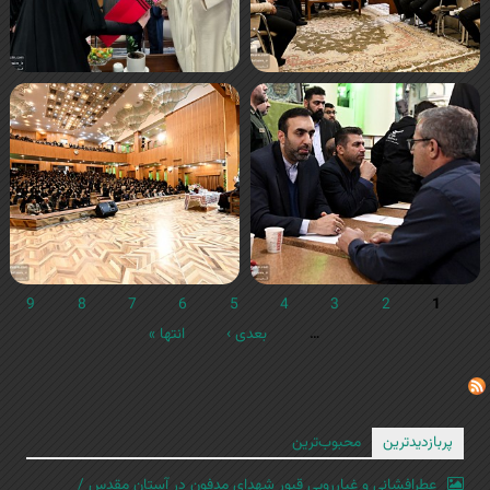
9
8
7
6
5
4
3
2
1
…
بعدی ›
انتها »
پربازدیدترین
محبوب‌ترین
عطرافشانی و غبارروبی قبور شهدای مدفون در آستان مقدس /