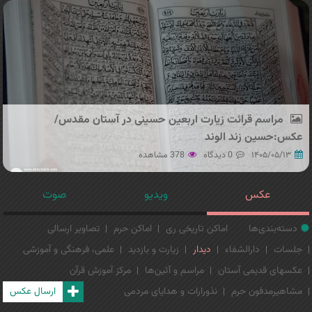
مراسم قرائت زیارت اربعین حسینی در آستان مقدس/
عکس:حسین زند الوند
۱۴۰۵/۰۵/۱۳
0 دیدگاه
378 مشاهده
عکس
ویدیو
صوت
دسته‌بندی‌ها
اماکن تاریخی ری
اماکن حرم
تصاویر ارسالی
جلسات
دارالشفاء
دیدار
زیارت و بازدید
علمی، فرهنگی و آموزشی
عکسهای قدیمی آستان
مراسم و آئین‌ها
مرکز آموزش قرآن
مشاهیرمدفون حرم
نذورارات و هدایای مردمی
ارسال عکس