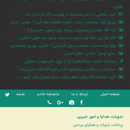
عکس...
آیین مذهبی و سنتی مسلمیه در فهرست آثار ملی ثبت شد
توزیع کیک بمناسبت ولادت حضرت فاطمه زهرا (س) / عکس: اسدی
آیت الله محمدی ریشهری در پیاده روی اربعین حسینی(ع) /
آغاز عزاداری دهه اول محرم در مسجد جامع حرم مطهر/ عکس:...
ویژه برنامه مبعث حضرت رسول اکرم(ص) / عکس: مهدی شامحمدی
دعای توسل / عکس: جلال اسدی
زیارتنامه حضرت عبدالعظیم (ع) با نوای حاج مهدی سماواتی
استقبال از مسافرین پروازهای خارجی فرودگاه امام خمینی(ره)...
آئین اختتامیه کلاسهای حفظ و قرائت مرکز آموزش قرآن کریم /...
صفحه اصلی
ارتباط با ما
ماهنامه خادم
نقشه
نذورات، هدایا و امور خیرین
پرداخت نذورات و هدایای مردمی