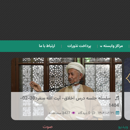
Jump to navigation
مراکز وابسته
پرداخت نذورات
ارتباط با ما
سلسله جلسه درس اخلاق- آیت الله منفرد30-02-
1404
۱۴۰۴/۰۲/۳۱
0 دیدگاه
3427 مشاهده
ویدیو
صوت