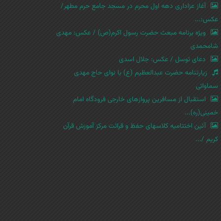
آغاز عزاداری دهه اول محرم در مسجد جامع حرم مطهر/
عکس:...
ویژه برنامه مبعث حضرت رسول اکرم(ص) / عکس: مهدی
شامحمدی
دعای توسل / عکس: جلال اسدی
زیارتنامه حضرت عبدالعظیم (ع) با نوای حاج مهدی
سماواتی
استقبال از مسافرین پروازهای خارجی فرودگاه امام
خمینی(ره)...
آئین اختتامیه کلاسهای حفظ و قرائت مرکز آموزش قرآن
کریم /...