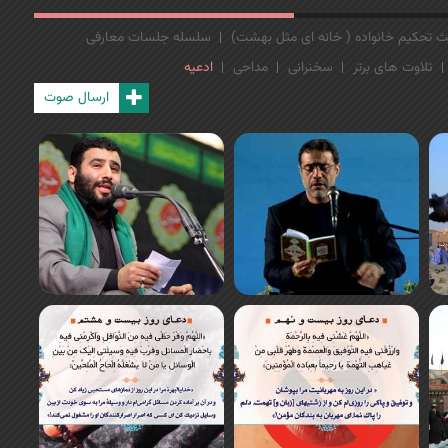
 تحکیم خانواده ( خانه ای مثل بهشت)
سلسله جلسات معارفی
تلاوت های برتر
سخنرانی
مداحی
ادعیه
ارسال صوت