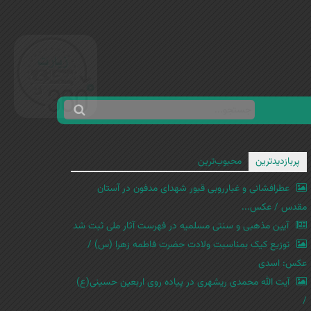
ج
ف
س
ر
ت
م
پربازدیدترین
محبوب‌ترین
ج
ج
و
عطرافشانی و غبارروبی قبور شهدای مدفون در آستان
س
مقدس / عکس...
ت
آیین مذهبی و سنتی مسلمیه در فهرست آثار ملی ثبت شد
ج
توزیع کیک بمناسبت ولادت حضرت فاطمه زهرا (س) /
و
عکس: اسدی
آیت الله محمدی ریشهری در پیاده روی اربعین حسینی(ع)
/