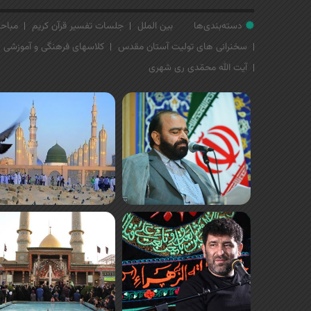
دسته‌بندی‌ها
بین الملل
جلسات تفسیر قرآن کریم
مباحث
سخنرانی های تولیت آستان مقدس
کلاسهای فرهنگی و آموزشی
آیت الله محمّدی ری شهری
ص
ف
ح
ه‌
ه
ا