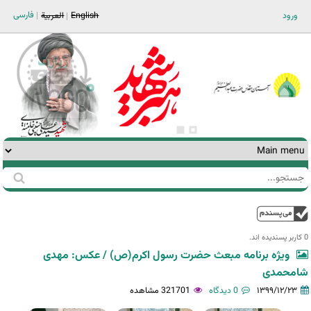
Jump to navigation
فارسی
ورود
English
العربية
جستجو
فرم
جستجو
بالا
0 کاربر پسندیده اند.‎
ویژه برنامه مبعث حضرت رسول اکرم(ص) / عکس: مهدی
شامحمدی
۱۳۹۹/۱۲/۲۳
0 دیدگاه
321701 مشاهده