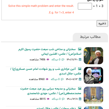
3 + 1 =
Solve this simple math problem and enter the result.
E.g. for 1+3, enter 4.
مطالب مرتبط
سخنرانی و مداحی شب مبعث حضرت رسول اکرم
اسلام(ص) / عکس: افشین ایمانی
۱۴۰۱/۱۱/۳۰
0 دیدگاه
7406 مشاهده
آئین عزاداری شب و روز شهادت امام حسن عسکری(ع) /
عکس: جلال اسدی
۱۴۰۱/۰۷/۱۳
0 دیدگاه
8960 مشاهده
سخنرانی و مدیحه سرایی روز عید مبعث حضرت
محمدمصطفی(ص) / عکس: مهدی شامحمدی
۱۴۰۰/۱۲/۱۱
0 دیدگاه
8815 مشاهده
دعای سمات / عکس: جلال اسدی