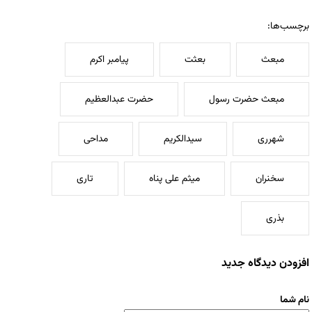
برچسب‌ها:
مبعث
بعثت
پیامبر اکرم
مبعث حضرت رسول
حضرت عبدالعظیم
شهرری
سیدالکریم
مداحی
سخنران
میثم علی پناه
تاری
بذری
افزودن دیدگاه جدید
نام شما