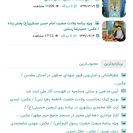
۱۳۹۹/۱۲/۰۹
0 دیدگاه
11209 مشاهده
ویژه برنامه ولادت حضرت امام حسن عسکری(ع) پخش زنده
/ عکس: حمیدرضا رستمی
۱۳۹۹/۰۹/۰۴
0 دیدگاه
17113 مشاهده
پربازدیدترین
محبوب‌ترین
عطرافشانی و غبارروبی قبور شهدای مدفون در آستان مقدس /
عکس...
آیین مذهبی و سنتی مسلمیه در فهرست آثار ملی ثبت شد
توزیع کیک بمناسبت ولادت حضرت فاطمه زهرا (س) / عکس: اسدی
آیت الله محمدی ریشهری در پیاده روی اربعین حسینی(ع) /
آغاز عزاداری دهه اول محرم در مسجد جامع حرم مطهر/ عکس:...
ویژه برنامه مبعث حضرت رسول اکرم(ص) / عکس: مهدی شامحمدی
دعای توسل / عکس: جلال اسدی