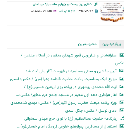
دعای روز بیست و چهارم ماه مبارک رمضان
۱۳۹۶/۰۳/۲۴
0 دیدگاه
21738 مشاهده
پربازدیدترین
محبوب‌ترین
عطرافشانی و غبارروبی قبور شهدای مدفون در آستان مقدس /
عکس...
آیین مذهبی و سنتی مسلمیه در فهرست آثار ملی ثبت شد
توزیع کیک بمناسبت ولادت حضرت فاطمه زهرا (س) / عکس: اسدی
آیت الله محمدی ریشهری در پیاده روی اربعین حسینی(ع) /
آغاز عزاداری دهه اول محرم در مسجد جامع حرم مطهر/ عکس:...
ویژه برنامه مبعث حضرت رسول اکرم(ص) / عکس: مهدی شامحمدی
دعای توسل / عکس: جلال اسدی
زیارتنامه حضرت عبدالعظیم (ع) با نوای حاج مهدی سماواتی
استقبال از مسافرین پروازهای خارجی فرودگاه امام خمینی(ره)...