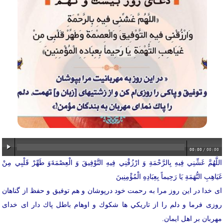
00:00
/
00:00
‏اللَّهُمَّ غَشِّنِي فِيهِ بِالرَّحْمَةِ وَ ارْزُقْنِي فِيهِ التَّوْفِيقَ وَ الْعِصْمَةَوَ طَهِّرْ قَلْبِي مِنْ
غَيَاهِبِ التُّهَمَةِ يَا رَحِيماً بِعِبَادِهِ الْمُؤْمِنِينَ‏
ای خدا در اين روز مرا به رحمت خود درپوشان و هم توفيق و حفظ از گناهان
روزی فرما و دلم را از تاريكي ها شكوك و اوهام باطل پاك دار ای خدای
مهربان بر اهل ايمان.