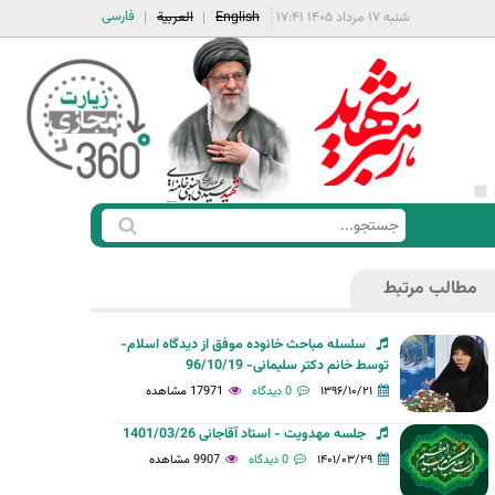
فارسی
شنبه ۱۷ مرداد ۱۴۰۵ ۱۷:۴۱
English
العربية
ج
ف
س
ر
ت
مطالب مرتبط
م
ج
ج
و
سلسله مباحث خانوده موفق از دیدگاه اسلام-
س
توسط خانم دکتر سلیمانی- 96/10/19
ت
۱۳۹۶/۱۰/۲۱
0 دیدگاه
17971 مشاهده
ج
جلسه مهدویت - استاد آقاجانی 1401/03/26
و
۱۴۰۱/۰۳/۲۹
0 دیدگاه
9907 مشاهده