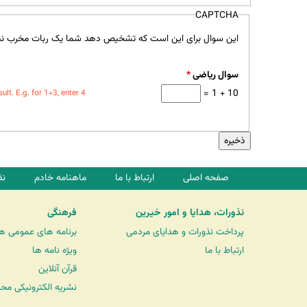
CAPTCHA
این سوال برای این است که تشخیص دهد شما یک ربات مخرب نی
سوال ریاضی
*
10 + 1 =
t. E.g. for 1+3, enter 4.
صفحه اصلی
ارتباط با ما
ماهنامه خادم
نق
نذورات، هدایا و امور خیرین
فرهنگی
پرداخت نذورات و هدایای مردمی
برنامه های عمومی ه
ارتباط با ما
ویژه نامه ها
قرآن آنلاین
نشریه الکترونیکی مح