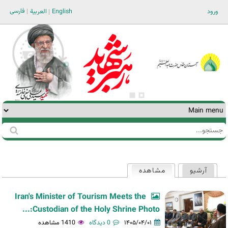
Jump to navigation
فارسی
ورود
English
العربية
جستجو
فرم
جستجو
آرشیو
مشاهده
(لبه فعال)
تب‌های
اولیه
Iran's Minister of Tourism Meets the
Custodian of the Holy Shrine Photo:...
۱۴۰۵/۰۴/۰۱
0 دیدگاه
1410 مشاهده