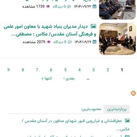
۱۴۰۴/۰۹/۲۲
0 دیدگاه
1739 مشاهده
دیدار مدیران بنیاد شهید با معاون امور علمی
و فرهنگی آستان مقدس/ عکاس : مصطفی...
۱۴۰۴/۰۹/۱۹
0 دیدگاه
2079 مشاهده
صفحه‌ها
9
8
7
6
5
4
3
2
1
…
بعدی ›
انتها »
پربازدیدترین
محبوب‌ترین
عطرافشانی و غبارروبی قبور شهدای مدفون در آستان مقدس /
عکس...