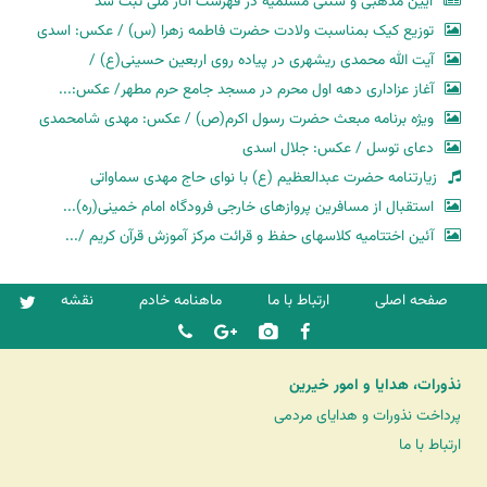
آیین مذهبی و سنتی مسلمیه در فهرست آثار ملی ثبت شد
توزیع کیک بمناسبت ولادت حضرت فاطمه زهرا (س) / عکس: اسدی
آیت الله محمدی ریشهری در پیاده روی اربعین حسینی(ع) /
آغاز عزاداری دهه اول محرم در مسجد جامع حرم مطهر/ عکس:...
ویژه برنامه مبعث حضرت رسول اکرم(ص) / عکس: مهدی شامحمدی
دعای توسل / عکس: جلال اسدی
زیارتنامه حضرت عبدالعظیم (ع) با نوای حاج مهدی سماواتی
استقبال از مسافرین پروازهای خارجی فرودگاه امام خمینی(ره)...
آئین اختتامیه کلاسهای حفظ و قرائت مرکز آموزش قرآن کریم /...
صفحه اصلی
ارتباط با ما
ماهنامه خادم
نقشه
نذورات، هدایا و امور خیرین
پرداخت نذورات و هدایای مردمی
ارتباط با ما