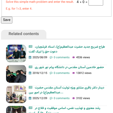
4 + 0 =
Solve this simple math problem and enter the result.
E.g. for 1+3, enter 4.
Related contents
طراح ضریح جدید حضرت عبدالعظیم(ع)، استاد فرشچیان،
دعوت حق را لبیک گفت
2025/08/09
0 comments
4536 views
حضور خادمین آستان مقدس در دانشگاه پیام نور شهر ری
2018/12/15
0 comments
13812 views
دیدار دکتر باقری مشاور ویژه تولیت آستان مقدس حضرت
عبدالعظیم(ع) در امور بین...
2025/12/09
0 comments
3102 views
رشد معنوی و تهذیب نفس، اساس موفقیت و فلاح در