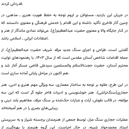
قدردانی کردند.
در جریان این بازدید، مسئولان بر لزوم توجه به حفظ هویت هنری ـ مذهبی در
چنین آثار فاخری تأکید داشته و این اقدام را خدمتی فرهنگی و معنوی دانستند که
در کنار جایگاه والا و معنوی حضرت عبدالعظیم(ع)، می‌تواند نمادی ماندگار از هنر و
اعتقادات ایرانی ـ اسلامی باشد.
گفتنی است، طراحی و اجرای سنگ جدید مرقد شریف حضرت عبدالعظیم(ع)، از
جمله اقدامات شاخص آستان مقدس است که از سال ۱۴۰۳، با رهنمودهای تولیت
محترم آستان، حضرت حجت‌الاسلام والمسلمین سیدعلی قاضی عسکر آغاز شد و
هم اکنون در مراحل پایانی آماده سازی است.
در این طرح، علاوه بر توجه به ساختار معماری، سه ویژگی مهم هنری و ادبی، هنر
حجاری(سنگ‌تراشی)، هنر خوشنویسی و ادبیات فاخر جلوه گر است که این سه
مؤلفه، در قالب نقوش، آیات و عبارات حک‌شده بر سنگ مرقد، مفاهیم بلند دینی و
زیبایی‌های بصری را در هم آمیخته‌اند.
عملیات حجاری سنگ مزار، توسط جمعی از هنرمندان برجسته شیراز و به سرپرستی
استاد محمدجواد شبیه، در حال اجراست. این گروه هنرمند با بهره‌گیری از