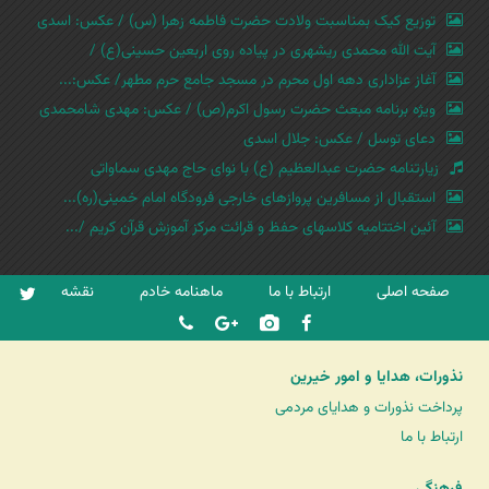
توزیع کیک بمناسبت ولادت حضرت فاطمه زهرا (س) / عکس: اسدی
آیت الله محمدی ریشهری در پیاده روی اربعین حسینی(ع) /
آغاز عزاداری دهه اول محرم در مسجد جامع حرم مطهر/ عکس:...
ویژه برنامه مبعث حضرت رسول اکرم(ص) / عکس: مهدی شامحمدی
دعای توسل / عکس: جلال اسدی
زیارتنامه حضرت عبدالعظیم (ع) با نوای حاج مهدی سماواتی
استقبال از مسافرین پروازهای خارجی فرودگاه امام خمینی(ره)...
آئین اختتامیه کلاسهای حفظ و قرائت مرکز آموزش قرآن کریم /...
صفحه اصلی
ارتباط با ما
ماهنامه خادم
نقشه
نذورات، هدایا و امور خیرین
پرداخت نذورات و هدایای مردمی
ارتباط با ما