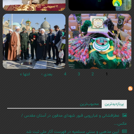
1
2
3
4
بعدی ›
انتها »
پربازدیدترین
محبوب‌ترین
عطرافشانی و غبارروبی قبور شهدای مدفون در آستان مقدس /
عکس...
آیین مذهبی و سنتی مسلمیه در فهرست آثار ملی ثبت شد