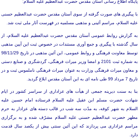
پایگاه اطلاع رسانی آستان مقدس حضرت عبدالعظیم علیه السلام:
با پیگیری های صورت گرفته از سوی آستان مقدس حضرت عبدالعظیم حسنی
علیه السلام، مراسم آئینی و مذهبی مسلمیه در فهرست آثار ملی ثبت شد.
به گزارش روابط عمومی آستان مقدس حضرت عبدالعظیم علیه السلام، از
سال گذشته با پیگیری و جمع آوری مستندات در خصوص ثبت این آیین مذهبی
توسط معاونت فرهنگی و روابط عمومی، این آئین مذهبی در تاریخ 98/11/29
به شماره ثبت 2101 و امضا وزیر میراث فرهنگی، گردشگری و صنایع دستی
و معاون میراث فرهنگی وزارت به عنوان میراث فرهنگی ناملموس ثبت و در
تاریخ 7 مرداد 99 طی نامه ای به این آستان مقدس ابلاغ گردید.
بنا به سنت دیرینه جمعی از هیأت های عزاداری از سراسر کشور در ایام
شهادت حضرت مسلم ابن عقیل علیه السلام فرستاده امام حسین علیه
السلام به شهر کوفه، به مدّت سه شب در قالب دسته های عزادار به حرم
مطهر حضرت عبدالعظیم حسنی علیه السلام مشرّف شده و به برگزاری
مراسم عزاداری می پردازند که این آئین سنتی بیش از یکصد سال قدمت
دارد.