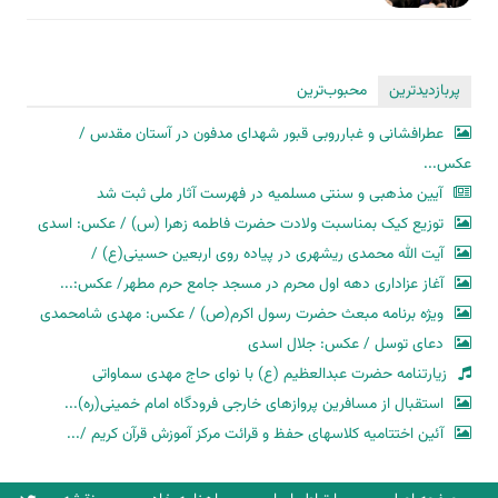
پربازدیدترین
محبوب‌ترین
عطرافشانی و غبارروبی قبور شهدای مدفون در آستان مقدس /
عکس...
آیین مذهبی و سنتی مسلمیه در فهرست آثار ملی ثبت شد
توزیع کیک بمناسبت ولادت حضرت فاطمه زهرا (س) / عکس: اسدی
آیت الله محمدی ریشهری در پیاده روی اربعین حسینی(ع) /
آغاز عزاداری دهه اول محرم در مسجد جامع حرم مطهر/ عکس:...
ویژه برنامه مبعث حضرت رسول اکرم(ص) / عکس: مهدی شامحمدی
دعای توسل / عکس: جلال اسدی
زیارتنامه حضرت عبدالعظیم (ع) با نوای حاج مهدی سماواتی
استقبال از مسافرین پروازهای خارجی فرودگاه امام خمینی(ره)...
آئین اختتامیه کلاسهای حفظ و قرائت مرکز آموزش قرآن کریم /...