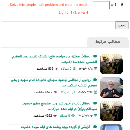
5 + 1 =
Solve this simple math problem and enter the result.
E.g. for 1+3, enter 4.
مطالب مرتبط
لحظاتٌ مميّزة من مراسم فتح الشباک للسيد عبد العظيم
الحسني المقدسة (عليه...
۱۴۰۵/۰۴/۱۱
0 دیدگاه
833 مشاهده
روایتی از مجالس یادبود شهدای خانوادهٔ امام شهید و رهبر
معظم انقلاب اسلامی در...
۱۴۰۵/۰۳/۱۲
0 دیدگاه
6577 مشاهده
لحظاتی ناب از آیین غبارروبی مضجع مطهر حضرت
سیدالکریم(ع) در ایام دهه مبارک...
۱۴۰۵/۰۲/۲۶
0 دیدگاه
4922 مشاهده
گزارشی از گزیده ویژه برنامه های ایام میلاد حضرت