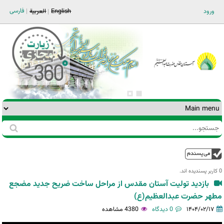
Jump to navigation
فارسی
ورود
English
العربية
جستجو
فرم
جستجو
بالا
0 کاربر پسندیده اند.‎
بازدید تولیت آستان مقدس از مراحل ساخت ضریح جدید مضجع
مطهر حضرت عبدالعظیم(ع)
۱۴۰۴/۰۲/۱۷
0 دیدگاه
4380 مشاهده