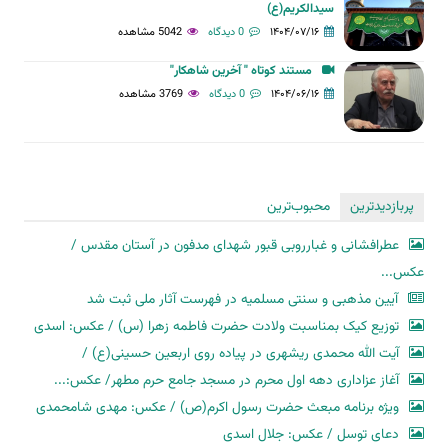
سیدالکریم(ع)
۱۴۰۴/۰۷/۱۶
0 دیدگاه
5042 مشاهده
مستند کوتاه " آخرین شاهکار"
۱۴۰۴/۰۶/۱۶
0 دیدگاه
3769 مشاهده
پربازدیدترین
محبوب‌ترین
عطرافشانی و غبارروبی قبور شهدای مدفون در آستان مقدس /
عکس...
آیین مذهبی و سنتی مسلمیه در فهرست آثار ملی ثبت شد
توزیع کیک بمناسبت ولادت حضرت فاطمه زهرا (س) / عکس: اسدی
آیت الله محمدی ریشهری در پیاده روی اربعین حسینی(ع) /
آغاز عزاداری دهه اول محرم در مسجد جامع حرم مطهر/ عکس:...
ویژه برنامه مبعث حضرت رسول اکرم(ص) / عکس: مهدی شامحمدی
دعای توسل / عکس: جلال اسدی