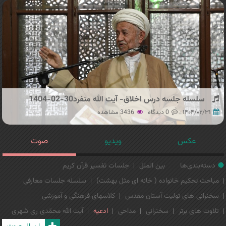
سلسله جلسه درس اخلاق- آیت الله منفرد30-02-1404
۱۴۰۴/۰۲/۳۱
0 دیدگاه
3436 مشاهده
عکس
ویدیو
صوت
دسته‌بندی‌ها
بین الملل
جلسات تفسیر قرآن کریم
مباحث تحکیم خانواده ( خانه ای مثل بهشت)
سلسله جلسات معارفی
سخنرانی های تولیت آستان مقدس
کلاسهای فرهنگی و آموزشی
تلاوت های برتر
سخنرانی
مداحی
ادعیه
آیت الله محمّدی ری شهری