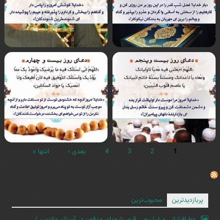
1
2
3
4
بعدی ›
انتها »
پربازدیدترین
محبوب‌ترین
عطرافشانی و غبارروبی قبور شهدای مدفون در آستان مقدس /