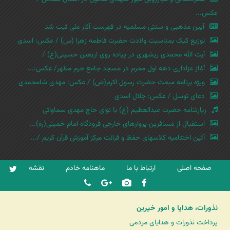
عکس...
آیین مذهبی و سنتی مسلمیه در فهرست آثار ملی ثبت شد
توزیع کیک بمناسبت ولادت حضرت فاطمه زهرا (س) / عکس: اسدی
آیت الله محمدی ریشهری در پیاده روی اربعین حسینی(ع) /
آغاز عزاداری دهه اول محرم در مسجد جامع حرم مطهر/ عکس:...
ویژه برنامه مبعث حضرت رسول اکرم(ص) / عکس: مهدی شامحمدی
دعای توسل / عکس: جلال اسدی
زیارتنامه حضرت عبدالعظیم (ع) با نوای حاج مهدی سماواتی
استقبال از مسافرین پروازهای خارجی فرودگاه امام خمینی(ره)...
آئین اختتامیه کلاسهای حفظ و قرائت مرکز آموزش قرآن کریم /...
صفحه اصلی
ارتباط با ما
ماهنامه خادم
نقشه
نذورات، هدایا و امور خیرین
پرداخت نذورات و هدایای مردمی