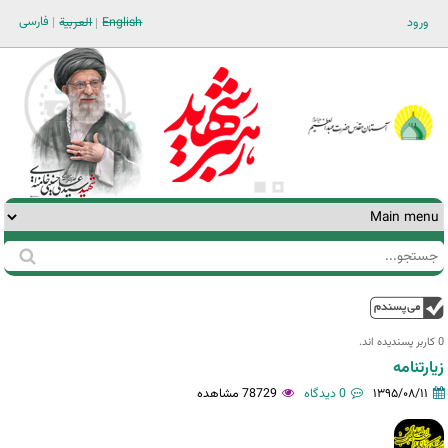
Jump to navigation
فارسی
ورود
English
العربية
جستجو
فرم
جستجو
بالا
0 کاربر پسندیده اند.‎
زیارتنامه
۱۳۹۵/۰۸/۱۱
0 دیدگاه
78729 مشاهده