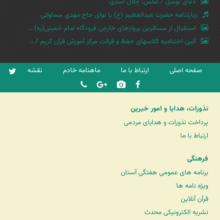
دعای توسل / عکس: جلال اسدی
زیارتنامه حضرت عبدالعظیم (ع) با نوای حاج مهدی سماواتی
استقبال از مسافرین پروازهای خارجی فرودگاه امام خمینی(ره)...
آئین اختتامیه کلاسهای حفظ و قرائت مرکز آموزش قرآن کریم /...
صفحه اصلی
ارتباط با ما
ماهنامه خادم
نقشه
نذورات، هدایا و امور خیرین
پرداخت نذورات و هدایای مردمی
ارتباط با ما
فرهنگی
برنامه های عمومی هفتگی آستان
ویژه نامه ها
قرآن آنلاین
نشریه الکترونیکی محدث