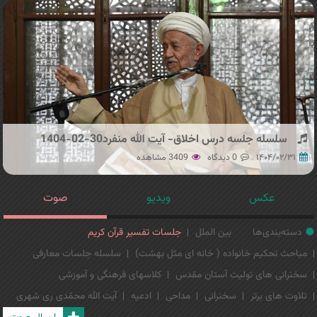
سلسله جلسه درس اخلاق- آیت الله منفرد30-02-1404
۱۴۰۴/۰۲/۳۱
0 دیدگاه
3409 مشاهده
عکس
ویدیو
صوت
دسته‌بندی‌ها
بین الملل
جلسات تفسیر قرآن کریم
مباحث تحکیم خانواده ( خانه ای مثل بهشت)
سلسله جلسات معارفی
سخنرانی های تولیت آستان مقدس
کلاسهای فرهنگی و آموزشی
تلاوت های برتر
سخنرانی
مداحی
ادعیه
آیت الله محمّدی ری شهری