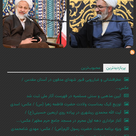
پربازدیدترین
محبوب‌ترین
عطرافشانی و غبارروبی قبور شهدای مدفون در آستان مقدس /
عکس...
آیین مذهبی و سنتی مسلمیه در فهرست آثار ملی ثبت شد
توزیع کیک بمناسبت ولادت حضرت فاطمه زهرا (س) / عکس: اسدی
آیت الله محمدی ریشهری در پیاده روی اربعین حسینی(ع) /
آغاز عزاداری دهه اول محرم در مسجد جامع حرم مطهر/ عکس:...
ویژه برنامه مبعث حضرت رسول اکرم(ص) / عکس: مهدی شامحمدی