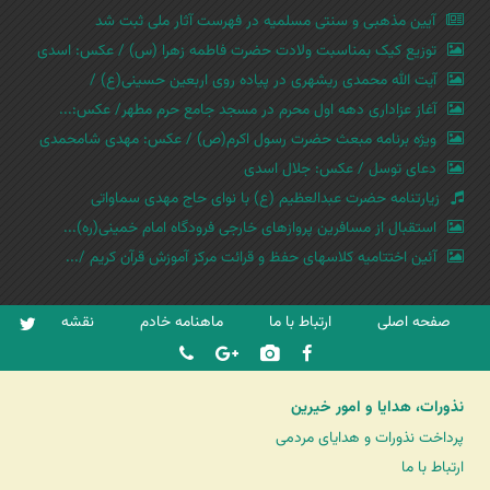
آیین مذهبی و سنتی مسلمیه در فهرست آثار ملی ثبت شد
توزیع کیک بمناسبت ولادت حضرت فاطمه زهرا (س) / عکس: اسدی
آیت الله محمدی ریشهری در پیاده روی اربعین حسینی(ع) /
آغاز عزاداری دهه اول محرم در مسجد جامع حرم مطهر/ عکس:...
ویژه برنامه مبعث حضرت رسول اکرم(ص) / عکس: مهدی شامحمدی
دعای توسل / عکس: جلال اسدی
زیارتنامه حضرت عبدالعظیم (ع) با نوای حاج مهدی سماواتی
استقبال از مسافرین پروازهای خارجی فرودگاه امام خمینی(ره)...
آئین اختتامیه کلاسهای حفظ و قرائت مرکز آموزش قرآن کریم /...
صفحه اصلی
ارتباط با ما
ماهنامه خادم
نقشه
نذورات، هدایا و امور خیرین
پرداخت نذورات و هدایای مردمی
ارتباط با ما