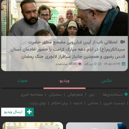
لحظاتی ناب از آیین غبارروبی مضجع مطهر حضرت
سیدالکریم(ع) در ایام دهه مبارک کرامت با حضور خادمان آستان
قدس رضوی و همچنین جانباز سرافراز لانچری جنگ رمضان
۱۴۰۵/۰۲/۲۶
0 دیدگاه
4849 مشاهده
عکس
ویدیو
صوت
دسته‌بندی‌ها
تیزر
شعرخوانی
سخنرانی
مصاحبه خبری
نشست خبری
مداحی
ادعیه
بیان احکام
نوای زیارت
ارسال ویدیو