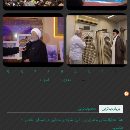
9
8
7
6
5
4
3
2
1
…
بعدی ›
انتها »
پربازدیدترین
محبوب‌ترین
عطرافشانی و غبارروبی قبور شهدای مدفون در آستان مقدس /
عکس...