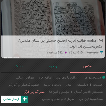
مراسم قرائت زیارت اربعین حسینی در آستان مقدس/
عکس:حسین زند الوند
۱۴۰۵/۰۵/۱۳
0 دیدگاه
232 مشاهده
عکس
ویدیو
صوت
دسته‌بندی‌ها
اماکن تاریخی ری
اماکن حرم
تصاویر ارسالی
جلسات
دارالشفاء
دیدار
زیارت و بازدید
علمی، فرهنگی و آموزشی
عکسهای قدیمی آستان
مراسم و آئین‌ها
مرکز آموزش قرآن
مشاهیرمدفون حرم
نذورارات و هدایای مردمی
ارسال عکس