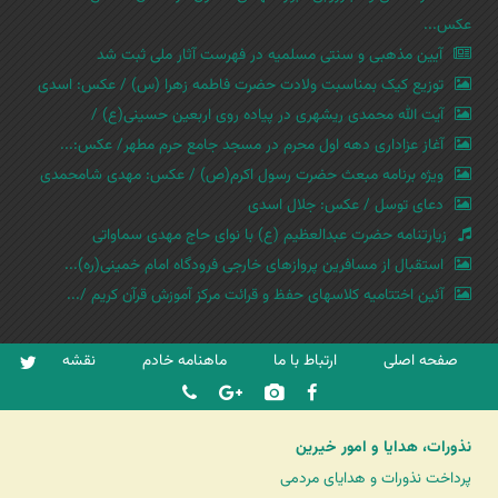
عکس...
آیین مذهبی و سنتی مسلمیه در فهرست آثار ملی ثبت شد
توزیع کیک بمناسبت ولادت حضرت فاطمه زهرا (س) / عکس: اسدی
آیت الله محمدی ریشهری در پیاده روی اربعین حسینی(ع) /
آغاز عزاداری دهه اول محرم در مسجد جامع حرم مطهر/ عکس:...
ویژه برنامه مبعث حضرت رسول اکرم(ص) / عکس: مهدی شامحمدی
دعای توسل / عکس: جلال اسدی
زیارتنامه حضرت عبدالعظیم (ع) با نوای حاج مهدی سماواتی
استقبال از مسافرین پروازهای خارجی فرودگاه امام خمینی(ره)...
آئین اختتامیه کلاسهای حفظ و قرائت مرکز آموزش قرآن کریم /...
صفحه اصلی
ارتباط با ما
ماهنامه خادم
نقشه
نذورات، هدایا و امور خیرین
پرداخت نذورات و هدایای مردمی