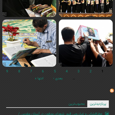
9
8
7
6
5
4
3
2
1
…
بعدی ›
انتها »
پربازدیدترین
محبوب‌ترین
عطرافشانی و غبارروبی قبور شهدای مدفون در آستان مقدس /