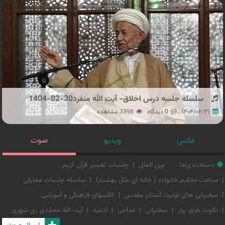
سلسله جلسه درس اخلاق- آیت الله منفرد30-02-1404
۱۴۰۴/۰۲/۳۱
0 دیدگاه
3398 مشاهده
عکس
ویدیو
صوت
دسته‌بندی‌ها
بین الملل
جلسات تفسیر قرآن کریم
مباحث تحکیم خانواده ( خانه ای مثل بهشت)
سلسله جلسات معارفی
سخنرانی های تولیت آستان مقدس
کلاسهای فرهنگی و آموزشی
تلاوت های برتر
سخنرانی
مداحی
ادعیه
آیت الله محمّدی ری شهری