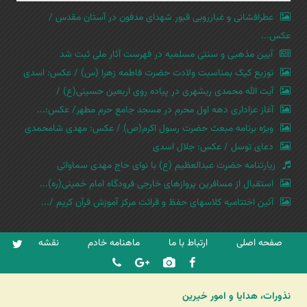
عطرافشانی و غبارروبی قبور شهدای مدفون در آستان مقدس /
عکس...
آیین مذهبی و سنتی مسلمیه در فهرست آثار ملی ثبت شد
توزیع کیک بمناسبت ولادت حضرت فاطمه زهرا (س) / عکس: اسدی
آیت الله محمدی ریشهری در پیاده روی اربعین حسینی(ع) /
آغاز عزاداری دهه اول محرم در مسجد جامع حرم مطهر/ عکس:...
ویژه برنامه مبعث حضرت رسول اکرم(ص) / عکس: مهدی شامحمدی
دعای توسل / عکس: جلال اسدی
زیارتنامه حضرت عبدالعظیم (ع) با نوای حاج مهدی سماواتی
استقبال از مسافرین پروازهای خارجی فرودگاه امام خمینی(ره)...
آئین اختتامیه کلاسهای حفظ و قرائت مرکز آموزش قرآن کریم /...
صفحه اصلی
ارتباط با ما
ماهنامه خادم
نقشه
نذورات، هدایا و امور خیرین