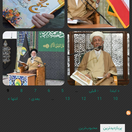
« ابتدا
‹ قبلی
…
5
6
7
8
9
10
11
12
13
…
بعدی ›
انتها »
پربازدیدترین
محبوب‌ترین