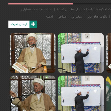
 تحکیم خانواده ( خانه ای مثل بهشت)
سلسله جلسات معارفی
تلاوت های برتر
سخنرانی
مداحی
ادعیه
ارسال صوت