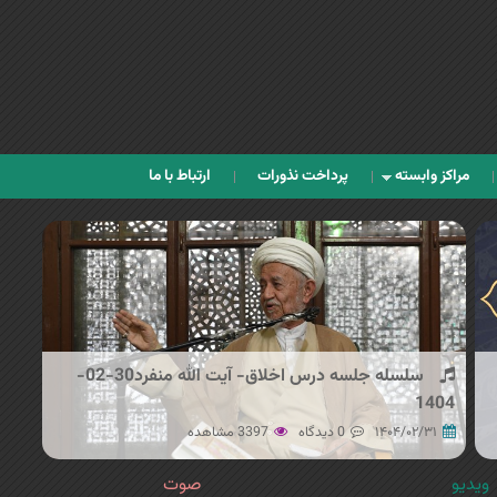
Jump to navigation
مراکز وابسته
پرداخت نذورات
ارتباط با ما
سلسله جلسه درس اخلاق- آیت الله منفرد30-02-
1404
۱۴۰۴/۰۲/۳۱
0 دیدگاه
3397 مشاهده
ویدیو
صوت