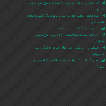
آغاز عزاداری دهه اول محرم در مسجد جامع حرم مطهر/
عکس:...
ویژه برنامه مبعث حضرت رسول اکرم(ص) / عکس: مهدی
شامحمدی
دعای توسل / عکس: جلال اسدی
زیارتنامه حضرت عبدالعظیم (ع) با نوای حاج مهدی
سماواتی
استقبال از مسافرین پروازهای خارجی فرودگاه امام
خمینی(ره)...
آئین اختتامیه کلاسهای حفظ و قرائت مرکز آموزش قرآن
کریم /...