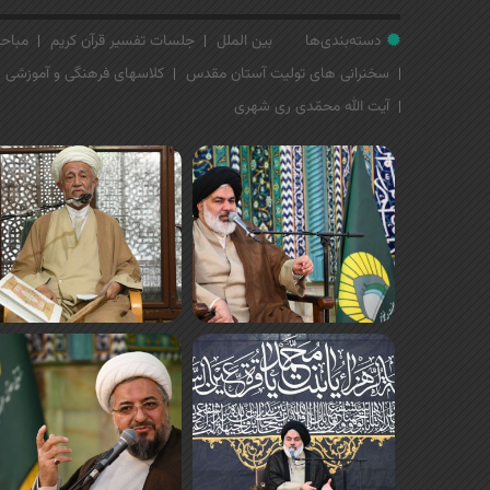
دسته‌بندی‌ها
بین الملل
جلسات تفسیر قرآن کریم
مباحث
سخنرانی های تولیت آستان مقدس
کلاسهای فرهنگی و آموزشی
آیت الله محمّدی ری شهری
ص
ف
ح
ه‌
ه
ا