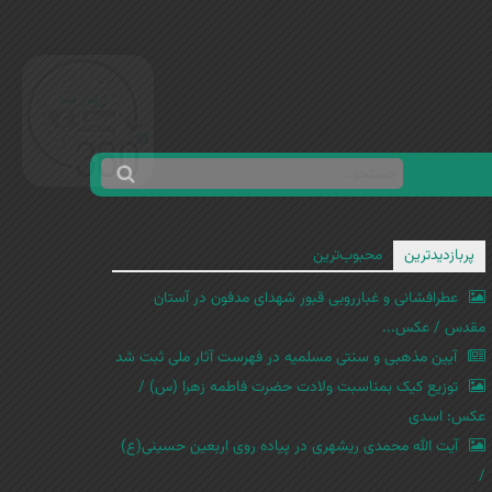
ج
ف
س
ر
ت
م
پربازدیدترین
محبوب‌ترین
ج
ج
و
عطرافشانی و غبارروبی قبور شهدای مدفون در آستان
س
مقدس / عکس...
ت
آیین مذهبی و سنتی مسلمیه در فهرست آثار ملی ثبت شد
ج
توزیع کیک بمناسبت ولادت حضرت فاطمه زهرا (س) /
و
عکس: اسدی
آیت الله محمدی ریشهری در پیاده روی اربعین حسینی(ع)
/