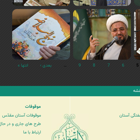
5
6
7
8
9
…
بعدی ›
انتها »
شه
موقوفات
فتگی آستان
موقوفات آستان مقدّس
طرح های جاری و در حال 
ارتباط با ما