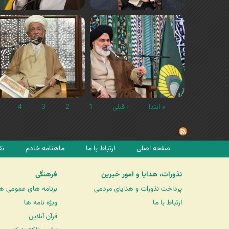
« ابتدا
‹ قبلی
1
2
3
4
صفحه اصلی
ارتباط با ما
ماهنامه خادم
نق
نذورات، هدایا و امور خیرین
فرهنگی
پرداخت نذورات و هدایای مردمی
برنامه های عمومی ه
ارتباط با ما
ویژه نامه ها
قرآن آنلاین