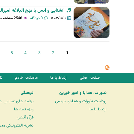
آشنایی و انس با نهج البلاغه امی
۱۴۰۳/۱۱/۱۱
0 دیدگاه
2546 مشاهده
ص
5
4
3
2
1
ف
ح
ه‌
صفحه اصلی
ارتباط با ما
ماهنامه خادم
نق
ه
ا
نذورات، هدایا و امور خیرین
فرهنگی
پرداخت نذورات و هدایای مردمی
برنامه های عمومی ه
ارتباط با ما
ویژه نامه ها
قرآن آنلاین
نشریه الکترونیکی مح