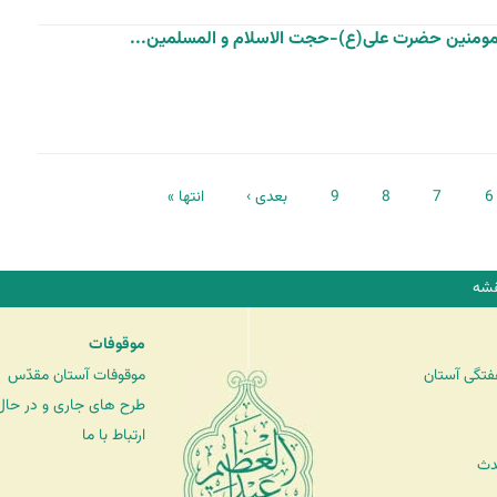
رالمومنین حضرت علی(ع)-حجت الاسلام و المسلمین...
6
7
8
9
بعدی ›
انتها »
شه
موقوفات
فتگی آستان
موقوفات آستان مقدّس
طرح های جاری و در حال 
ارتباط با ما
دث