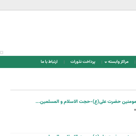
Jump to navigation
مراکز وابسته
پرداخت نذورات
ارتباط با ما
رالمومنین حضرت علی(ع)-حجت الاسلام و المسلمین...