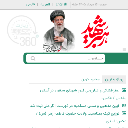
فارسی
جمعه ۱۶ مرداد ۱۴۰۵ ۰۱:۵۰
English
العربية
ج
ف
س
ر
ت
م
پربازدیدترین
محبوب‌ترین
ج
ج
و
عطرافشانی و غبارروبی قبور شهدای مدفون در آستان
س
مقدس / عکس...
ت
آیین مذهبی و سنتی مسلمیه در فهرست آثار ملی ثبت شد
ج
توزیع کیک بمناسبت ولادت حضرت فاطمه زهرا (س) /
و
عکس: اسدی