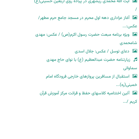
آیت الله محمدی ریشهری در پیاده روی اربعین حسینی(ع)
/
آغاز عزاداری دهه اول محرم در مسجد جامع حرم مطهر/
عکس:...
ویژه برنامه مبعث حضرت رسول اکرم(ص) / عکس: مهدی
شامحمدی
دعای توسل / عکس: جلال اسدی
زیارتنامه حضرت عبدالعظیم (ع) با نوای حاج مهدی
سماواتی
استقبال از مسافرین پروازهای خارجی فرودگاه امام
خمینی(ره)...
آئین اختتامیه کلاسهای حفظ و قرائت مرکز آموزش قرآن
کریم /...