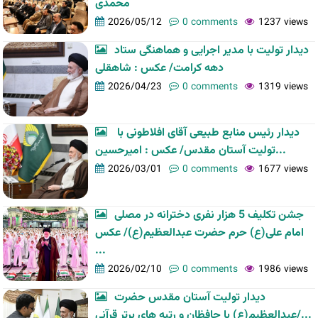
محمدی
2026/05/12
0 comments
1237 views
دیدار تولیت با مدیر اجرایی و هماهنگی ستاد
دهه کرامت/ عکس : شاهقلی
2026/04/23
0 comments
1319 views
دیدار رئیس منابع طبیعی آقای افلاطونی با
تولیت آستان مقدس/ عکس : امیرحسین...
2026/03/01
0 comments
1677 views
جشن تکلیف 5 هزار نفری دخترانه در مصلی
امام علی(ع) حرم حضرت عبدالعظیم(ع)/ عکس
...
2026/02/10
0 comments
1986 views
دیدار تولیت آستان مقدس حضرت
عبدالعظیم(ع) با حافظان و رتبه های برتر قرآنی/...