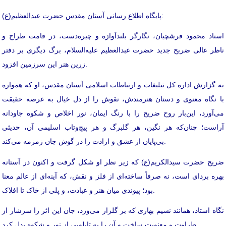
پایگاه اطلاع رسانی آستان مقدس حضرت عبدالعظیم(ع):
استاد محمود فرشچیان، نگارگر بلندآوازه و چیره‌دست، در قامت طراح و
ناظر عالی ضریح جدید حضرت عبدالعظیم علیه‌السلام، برگ دیگری بر دفتر
زرین هنر این سرزمین افزود.
به گزارش اداره کل تبلیغات و ارتباطات اسلامی آستان مقدس، او که همواره
با نگاه معنوی و دستان هنرمندش، نقوش را از دل خیال به عرصه حقیقت
می‌آورد، این‌بار روح ضریح را با رنگ ایمان، نور اخلاص و شکوه جاودانه
آراست؛ چنان‌که هر نگین، هر گلبرگ و هر پیچ‌وتاب اسلیمی آن، حدیثی
بی‌پایان از عشق و ارادت را در گوش جان زمزمه می‌کند.
ضریح حضرت سیدالکریم(ع) که زیر نظر او شکل گرفت و اکنون در آستانه
بهره بردای است، نه صرفاً ساخته‌ای از فلز و نقش، که آینه‌ای از عالم معنا
بود؛ پیوندی میان هنر و عبادت، و پلی از خاک تا افلاک.
نگاه استاد، همانند نسیم بهاری که بر گلزار می‌وزد، جان این اثر را سرشار از
طراوت و معنویت ساخت و آن را به تابلویی از نور و شکوه بدل کرد.