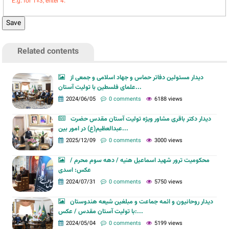
E.g. for 1+3, enter 4.
Related contents
دیدار مسئولین دفاتر حماس و جهاد اسلامی و جمعی از
علمای فلسطین با تولیت آستان...
2024/06/05
0 comments
6188 views
دیدار دکتر باقری مشاور ویژه تولیت آستان مقدس حضرت
عبدالعظیم(ع) در امور بین...
2025/12/09
0 comments
3000 views
محکومیت ترور شهید اسماعیل هنیه / دهه سوم محرم /
عکس: اسدی
2024/07/31
0 comments
5750 views
دیدار روحانیون و ائمه جماعت و مبلغین شیعه هندوستان
با تولیت آستان مقدس / عکس:...
2024/05/04
0 comments
5199 views