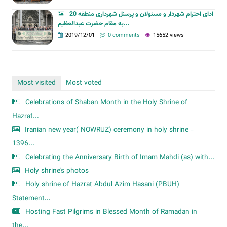
ادای احترام شهردار و مسئولان و پرسنل شهرداری منطقه 20
به مقام حضرت عبدالعظیم...
2019/12/01
0 comments
15652 views
Most visited
Most voted
Celebrations of Shaban Month in the Holy Shrine of
Hazrat...
Iranian new year( NOWRUZ) ceremony in holy shrine -
1396...
Celebrating the Anniversary Birth of Imam Mahdi (as) with...
Holy shrine's photos
Holy shrine of Hazrat Abdul Azim Hasani (PBUH)
Statement...
Hosting Fast Pilgrims in Blessed Month of Ramadan in
the...