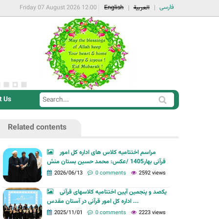
فارسی
Friday 07 August 2026 12:00
English
العربية
t Us
S
S
e
e
a
Related contents
a
r
r
c
مراسم اختتامیه کلاس های اداره کل امور
c
قرآنی بهار1405 /عکس: محمد حسین بستان منش
h
h
2026/06/13
0 comments
2592 views
f
یکصد و پنجمین آیین اختتامیه کلاسهای قرآنی
o
اداره کل امور قرآنی در آستان مقدس ...
r
2025/11/01
0 comments
2223 views