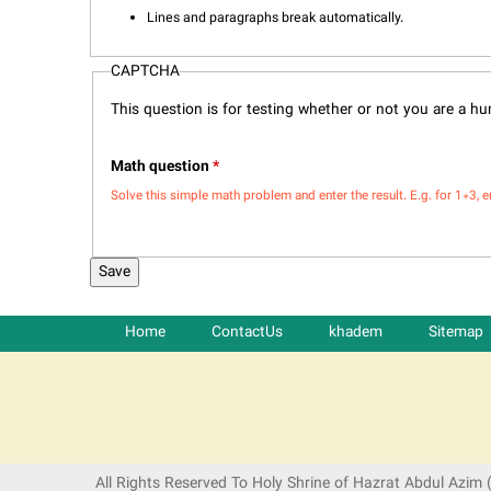
Lines and paragraphs break automatically.
CAPTCHA
This question is for testing whether or not you are a 
Math question
*
Solve this simple math problem and enter the result. E.g. for 1+3, e
Home
ContactUs
khadem
Sitemap
شرکت کشتیرانی ترنگ دریا
All Rights Reserved To Holy Shrine of Hazrat Abdul Azim 