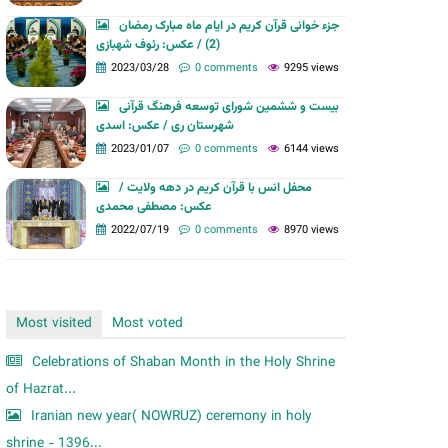
m
جزء خوانی قرآن کریم در ایام ماه مبارک رمضان
(2) / عکس: رئوف شهبازی
2023/03/28
0 comments
9295 views
بیست و ششمین شورای توسعه فرهنگ قرآنی
شهرستان ری / عکس: اسدی
2023/01/07
0 comments
6144 views
محفل انس با قرآن کریم در دهه ولایت /
عکس: مصطفی محمدی
2022/07/19
0 comments
8970 views
Most visited
Most voted
Celebrations of Shaban Month in the Holy Shrine
of Hazrat...
Iranian new year( NOWRUZ) ceremony in holy
shrine - 1396...