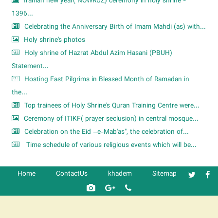
Iranian new year( NOWRUZ) ceremony in holy shrine -
1396...
Celebrating the Anniversary Birth of Imam Mahdi (as) with...
Holy shrine's photos
Holy shrine of Hazrat Abdul Azim Hasani (PBUH)
Statement...
Hosting Fast Pilgrims in Blessed Month of Ramadan in
the...
Top trainees of Holy Shrine's Quran Training Centre were...
Ceremony of ITIKF( prayer seclusion) in central mosque...
Celebration on the Eid –e-Mab'as", the celebration of...
Time schedule of various religious events which will be...
Home
ContactUs
khadem
Sitemap