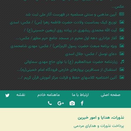
عکس...
آیین مذهبی و سنتی مسلمیه در فهرست آثار ملی ثبت شد
توزیع کیک بمناسبت ولادت حضرت فاطمه زهرا (س) / عکس: اسدی
آیت الله محمدی ریشهری در پیاده روی اربعین حسینی(ع) /
آغاز عزاداری دهه اول محرم در مسجد جامع حرم مطهر/ عکس:...
ویژه برنامه مبعث حضرت رسول اکرم(ص) / عکس: مهدی شامحمدی
دعای توسل / عکس: جلال اسدی
زیارتنامه حضرت عبدالعظیم (ع) با نوای حاج مهدی سماواتی
استقبال از مسافرین پروازهای خارجی فرودگاه امام خمینی(ره)...
آئین اختتامیه کلاسهای حفظ و قرائت مرکز آموزش قرآن کریم /...
صفحه اصلی
ارتباط با ما
ماهنامه خادم
نقشه
نذورات، هدایا و امور خیرین
پرداخت نذورات و هدایای مردمی