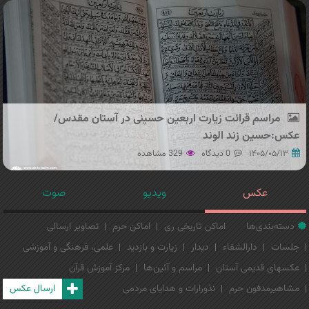
مراسم قرائت زیارت اربعین حسینی در آستان مقدس/
عکس:حسین زند الوند
۱۴۰۵/۰۵/۱۳
0 دیدگاه
329 مشاهده
عکس
ویدیو
صوت
دسته‌بندی‌ها
اماکن تاریخی ری
اماکن حرم
تصاویر ارسالی
جلسات
دارالشفاء
دیدار
زیارت و بازدید
علمی، فرهنگی و آموزشی
عکسهای قدیمی آستان
مراسم و آئین‌ها
مرکز آموزش قرآن
مشاهیرمدفون حرم
نذورارات و هدایای مردمی
ارسال عکس