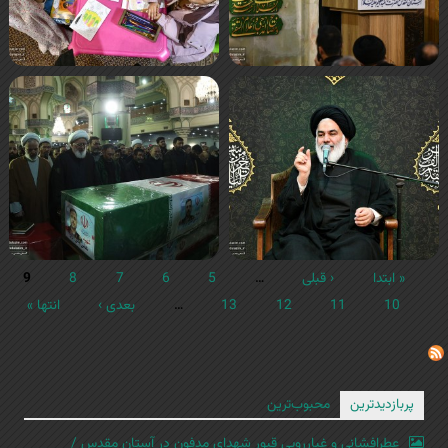
« ابتدا
‹ قبلی
…
5
6
7
8
9
10
11
12
13
…
بعدی ›
انتها »
پربازدیدترین
محبوب‌ترین
عطرافشانی و غبارروبی قبور شهدای مدفون در آستان مقدس /