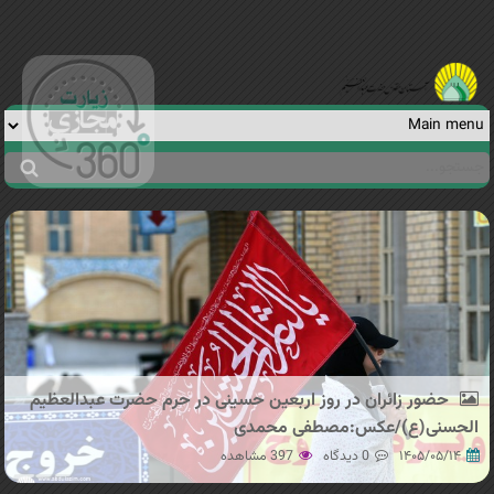
Jump to navigation
جستجو
فرم
جستجو
حضور زائران در روز اربعین حسینی در حرم حضرت عبدالعظیم
الحسنی(ع)/عکس:مصطفی محمدی
۱۴۰۵/۰۵/۱۴
0 دیدگاه
397 مشاهده